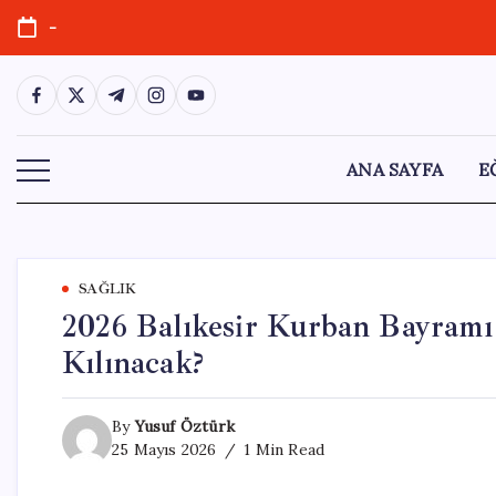
Skip
-
to
content
https://www.facebook.com/
https://twitter.com/
https://t.me/
https://www.instagram.com/
https://youtube.com/
ANA SAYFA
E
SAĞLIK
2026 Balıkesir Kurban Bayramı
Kılınacak?
By
Yusuf Öztürk
25 Mayıs 2026
1 Min Read