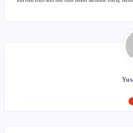
Kurban Bayramı’nın tüm İslam âlemine barış, huzur
Yus