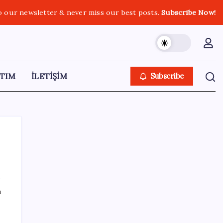
o our newsletter & never miss our best posts.
Subscribe Now!
TIM
İLETİŞİM
Subscribe
SON YAZILAR
ı
Bakan Işıkhan açıkladı! Tekstil sektörüne
yönelik işbirliği protokolü imzalandı