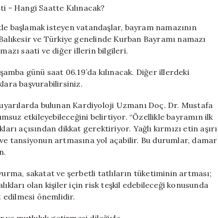
Namazı
Saati
etle başlamak isteyen vatandaşlar, bayram namazının
–
, Balıkesir ve Türkiye genelinde Kurban Bayramı namazı
Hangi
azı saati ve diğer illerin bilgileri.
Saatte
Kılınacak?
için
amba günü saat 06.19’da kılınacak. Diğer illerdeki
lara başvurabilirsiniz.
uyarılarda bulunan Kardiyoloji Uzmanı Doç. Dr. Mustafa
umsuz etkileyebileceğini belirtiyor. “Özellikle bayramın ilk
ları açısından dikkat gerektiriyor. Yağlı kırmızı etin aşırı
 ve tansiyonun artmasına yol açabilir. Bu durumlar, damar
n.
vurma, sakatat ve şerbetli tatlıların tüketiminin artması;
ıkları olan kişiler için risk teşkil edebileceği konusunda
 edilmesi önemlidir.