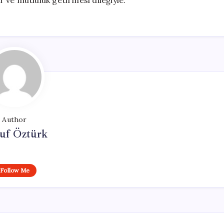
 ve mutluluk getirmesi dileğiyle.
Author
uf Öztürk
Follow Me