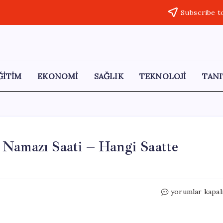
Subscribe t
ĞİTİM
EKONOMİ
SAĞLIK
TEKNOLOJİ
TANI
 Namazı Saati – Hangi Saatte
2026
yorumlar kapal
Balıkesir
Kurban
Bayramı