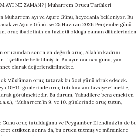
VE
MUHARREM
n Muharrem ayı ve Aşure Günü, heyecanla bekleniyor. Bu
AYI
ayacak ve Aşure Günü ise 25 Haziran 2026 Perşembe günü
NE
m, oruç ibadetinin en faziletli olduğu zaman dilimlerinde
ZAMAN?
|
Muharrem
Orucu
 orucundan sonra en değerli oruç, Allah’ın kadrini
Tarihleri
” şeklinde belirtilmiştir. Bu ayın onuncu günü, yani
için
nnet olarak değerlendirilmekte.
irçok Müslüman oruç tutarak bu özel günü idrak edecek.
eya 10-11. günlerinde oruç tutulmasını tavsiye etmekte,
larak görülmektedir. Bu durum, Yahudilere benzemekten
.a.s.), “Muharrem’in 9. ve 10. günlerinde oruç tutun,
re Günü oruç tutulduğunu ve Peygamber Efendimiz’in de b
cret ettikten sonra da, bu orucu tutmuş ve müminlere