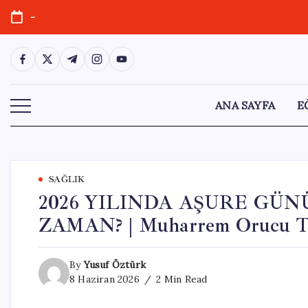
Skip
-
to
content
https://www.facebook.com/
https://twitter.com/
https://t.me/
https://www.instagram.com/
https://youtube.com/
ANA SAYFA
E
SAĞLIK
2026 YILINDA AŞURE GÜ
ZAMAN? | Muharrem Orucu Ta
By
Yusuf Öztürk
8 Haziran 2026
2 Min Read