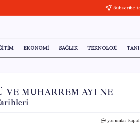
Subscribe t
ĞİTİM
EKONOMİ
SAĞLIK
TEKNOLOJİ
TANI
NÜ VE MUHARREM AYI NE
rihleri
2026
yorumlar kapal
YILINDA
AŞURE
GÜNÜ