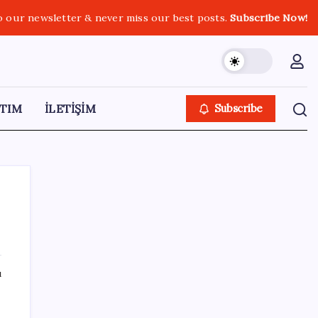
o our newsletter & never miss our best posts.
Subscribe Now!
TIM
İLETİŞİM
Subscribe
SON YAZILAR
ı
Bakan Işıkhan açıkladı! Tekstil sektörüne
yönelik işbirliği protokolü imzalandı