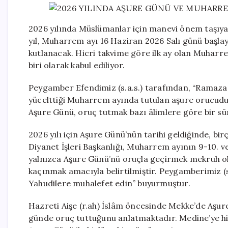
2026 yılında Müslümanlar için manevi önem taşıya
yıl, Muharrem ayı 16 Haziran 2026 Salı günü başl
kutlanacak. Hicri takvime göre ilk ay olan Muharre
biri olarak kabul ediliyor.
Peygamber Efendimiz (s.a.s.) tarafından, “Ramazan
yücelttiği Muharrem ayında tutulan aşure orucudur…
Aşure Günü, oruç tutmak bazı âlimlere göre bir sü
2026 yılı için Aşure Günü’nün tarihi geldiğinde, b
Diyanet İşleri Başkanlığı, Muharrem ayının 9-10. v
yalnızca Aşure Günü’nü oruçla geçirmek mekruh o
kaçınmak amacıyla belirtilmiştir. Peygamberimiz (s
Yahudilere muhalefet edin” buyurmuştur.
Hazreti Aişe (r.ah) İslâm öncesinde Mekke’de Aşu
günde oruç tuttuğunu anlatmaktadır. Medine’ye hi