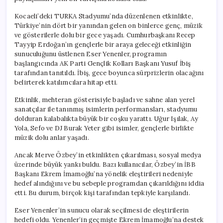
Tartışma
Yarattı
Kocaeli’deki TURKA Stadyumu’nda düzenlenen etkinlikte,
için
Türkiye’nin dört bir yanından gelen on binlerce genç, müzik
ve gösterilerle dolu bir gece yaşadı. Cumhurbaşkanı Recep
Tayyip Erdoğan’ın gençlerle bir araya geleceği etkinliğin
sunuculuğunu üstlenen Eser Yenenler, programın
başlangıcında AK Parti Gençlik Kolları Başkanı Yusuf İbiş
tarafından tanıtıldı. İbiş, gece boyunca sürprizlerin olacağını
belirterek katılımcılara hitap etti.
Etkinlik, mehteran gösterisiyle başladı ve sahne alan yerel
sanatçılar ile tanınmış isimlerin performansları, stadyumu
dolduran kalabalıkta büyük bir coşku yarattı. Uğur Işılak, Ay
Yola, Sefo ve DJ Burak Yeter gibi isimler, gençlerle birlikte
müzik dolu anlar yaşadı.
Ancak Merve Özbey’in etkinlikten çıkarılması, sosyal medya
üzerinde büyük yankı buldu. Bazı kullanıcılar, Özbey’in İBB
Başkanı Ekrem İmamoğlu’na yönelik eleştirileri nedeniyle
hedef alındığını ve bu sebeple programdan çıkarıldığını iddia
etti. Bu durum, birçok kişi tarafından tepkiyle karşılandı.
Eser Yenenler’in sunucu olarak seçilmesi de eleştirilerin
hedefi oldu. Yenenler’in geçmişte Ekrem İmamoğlu’na destek