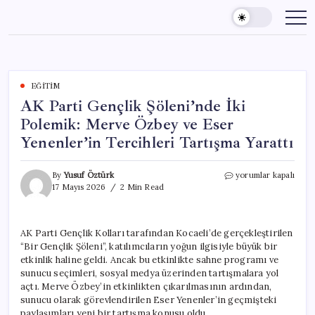
Skip
to
content
EĞITIM
AK Parti Gençlik Şöleni’nde İki
Polemik: Merve Özbey ve Eser
Yenenler’in Tercihleri Tartışma Yarattı
AK
By
Yusuf Öztürk
yorumlar kapalı
Parti
17 Mayıs 2026
2 Min Read
Gençlik
Şöleni’nde
İki
AK Parti Gençlik Kolları tarafından Kocaeli’de gerçekleştirilen
Polemik:
“Bir Gençlik Şöleni”, katılımcıların yoğun ilgisiyle büyük bir
Merve
Özbey
etkinlik haline geldi. Ancak bu etkinlikte sahne programı ve
ve
sunucu seçimleri, sosyal medya üzerinden tartışmalara yol
Eser
açtı. Merve Özbey’in etkinlikten çıkarılmasının ardından,
Yenenler’in
sunucu olarak görevlendirilen Eser Yenenler’in geçmişteki
Tercihleri
paylaşımları yeni bir tartışma konusu oldu.