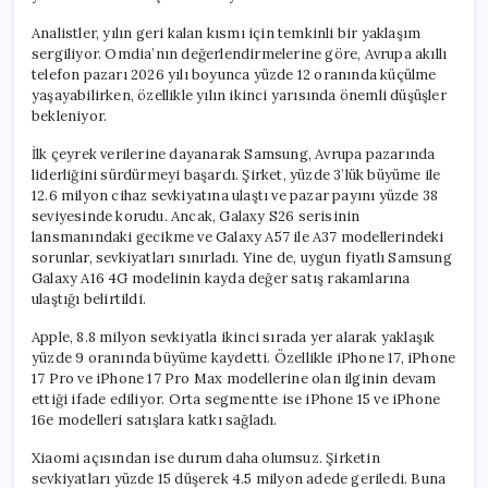
Analistler, yılın geri kalan kısmı için temkinli bir yaklaşım
sergiliyor. Omdia’nın değerlendirmelerine göre, Avrupa akıllı
telefon pazarı 2026 yılı boyunca yüzde 12 oranında küçülme
yaşayabilirken, özellikle yılın ikinci yarısında önemli düşüşler
bekleniyor.
İlk çeyrek verilerine dayanarak Samsung, Avrupa pazarında
liderliğini sürdürmeyi başardı. Şirket, yüzde 3’lük büyüme ile
12.6 milyon cihaz sevkiyatına ulaştı ve pazar payını yüzde 38
seviyesinde korudu. Ancak, Galaxy S26 serisinin
lansmanındaki gecikme ve Galaxy A57 ile A37 modellerindeki
sorunlar, sevkiyatları sınırladı. Yine de, uygun fiyatlı Samsung
Galaxy A16 4G modelinin kayda değer satış rakamlarına
ulaştığı belirtildi.
Apple, 8.8 milyon sevkiyatla ikinci sırada yer alarak yaklaşık
yüzde 9 oranında büyüme kaydetti. Özellikle iPhone 17, iPhone
17 Pro ve iPhone 17 Pro Max modellerine olan ilginin devam
ettiği ifade ediliyor. Orta segmentte ise iPhone 15 ve iPhone
16e modelleri satışlara katkı sağladı.
Xiaomi açısından ise durum daha olumsuz. Şirketin
sevkiyatları yüzde 15 düşerek 4.5 milyon adede geriledi. Buna