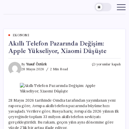
Skip
to
content
EKONOMI
Akıllı Telefon Pazarında Değişim:
Apple Yükseliyor, Xiaomi Düşüşte
Akıllı
By
Yusuf Öztürk
yorumlar kapalı
Telefon
28 Mayıs 2026
2 Min Read
Pazarında
Değişim:
Apple
Yükseliyor,
Xiaomi
Düşüşte
28 Mayıs 2026 tarihinde Omdia tarafından yayımlanan yeni
için
rapora göre, Avrupa akıllı telefon pazarında büyüme hızı
yavaşladı. Verilere göre, Rusya hariç Avrupa’da 2026 yılının ilk
çeyreğinde toplam 33 milyon akıllı telefon sevkiyatı
gerçekleştirildi. Bu rakam, geçen yılın aynı dönemine göre
yüzde 2’lik bir artışı ifade ediyor.