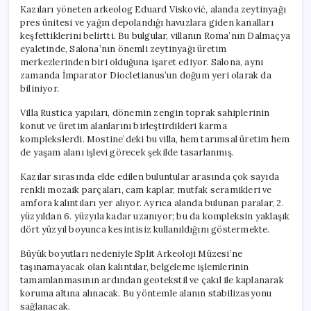
Kazıları yöneten arkeolog Eduard Visković, alanda zeytinyağı
pres ünitesi ve yağın depolandığı havuzlara giden kanalları
keşfettiklerini belirtti. Bu bulgular, villanın Roma’nın Dalmaçya
eyaletinde, Salona’nın önemli zeytinyağı üretim
merkezlerinden biri olduğuna işaret ediyor. Salona, aynı
zamanda İmparator Diocletianus’un doğum yeri olarak da
biliniyor.
Villa Rustica yapıları, dönemin zengin toprak sahiplerinin
konut ve üretim alanlarını birleştirdikleri karma
komplekslerdi. Mostine’deki bu villa, hem tarımsal üretim hem
de yaşam alanı işlevi görecek şekilde tasarlanmış.
Kazılar sırasında elde edilen buluntular arasında çok sayıda
renkli mozaik parçaları, cam kaplar, mutfak seramikleri ve
amfora kalıntıları yer alıyor. Ayrıca alanda bulunan paralar, 2.
yüzyıldan 6. yüzyıla kadar uzanıyor; bu da kompleksin yaklaşık
dört yüzyıl boyunca kesintisiz kullanıldığını göstermekte.
Büyük boyutları nedeniyle Split Arkeoloji Müzesi’ne
taşınamayacak olan kalıntılar, belgeleme işlemlerinin
tamamlanmasının ardından geotekstil ve çakıl ile kaplanarak
koruma altına alınacak. Bu yöntemle alanın stabilizasyonu
sağlanacak.