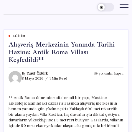
Skip
to
content
EĞITIM
Alışveriş Merkezinin Yanında Tarihi
Hazine: Antik Roma Villası
Keşfedildi**
Alışveriş
By
Yusuf Öztürk
yorumlar kapalı
Merkezinin
8 Mayıs 2026
1 Min Read
Yanında
Tarihi
Hazine:
** Antik Roma dönemine ait önemli bir yapı, Mostine
Antik
arkeolojik alanındaki kazılar sırasında alışveriş merkezinin
Roma
Villası
hemen yanında gün yüzüne çıktı. Yaklaşık 600 metrekarelik
Keşfedildi**
bir alana yayılan Villa Rustica, taş duvarlarıyla dikkat çekiyor;
için
duvarların yüksekliği ise 1,5 metreyi buluyor. Kazılarda, villanın
içinde 90 metrekareye kadar ulaşan altı geniş oda belirlendi.