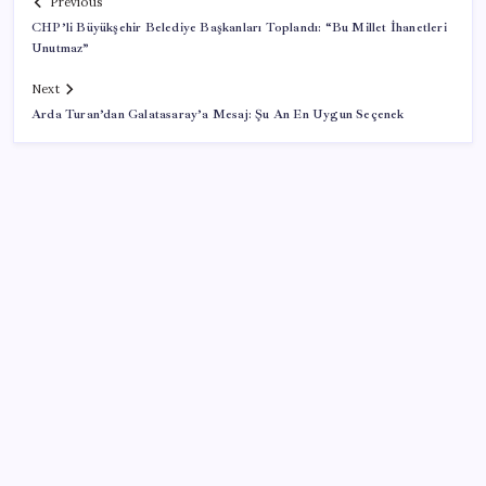
Previous
CHP’li Büyükşehir Belediye Başkanları Toplandı: “Bu Millet İhanetleri
Unutmaz”
Next
Arda Turan’dan Galatasaray’a Mesaj: Şu An En Uygun Seçenek
SON YAZILAR
2026 AÖL 3. Dönem sınav sonuçları ne zaman
açıklanacak? Açık Öğretim Lisesi sınav sonuçları
nasıl ve nereden öğrenilir?
iPhone 18 Pro Fiyatı Ne Kadar Artacak?