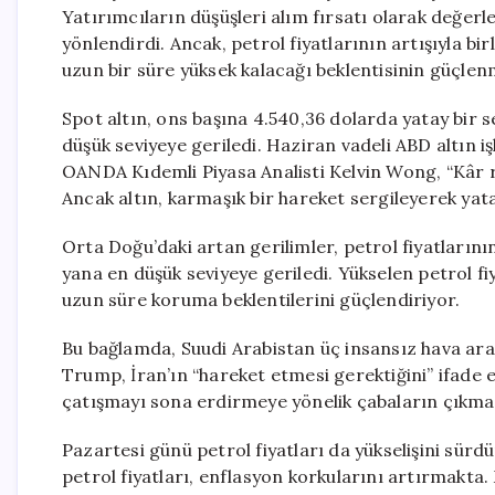
Yatırımcıların düşüşleri alım fırsatı olarak değerl
yönlendirdi. Ancak, petrol fiyatlarının artışıyla bir
uzun bir süre yüksek kalacağı beklentisinin güçlenmes
Spot altın, ons başına 4.540,36 dolarda yatay bir se
düşük seviyeye geriledi. Haziran vadeli ABD altın iş
OANDA Kıdemli Piyasa Analisti Kelvin Wong, “Kâr r
Ancak altın, karmaşık bir hareket sergileyerek yata
Orta Doğu’daki artan gerilimler, petrol fiyatların
yana en düşük seviyeye geriledi. Yükselen petrol fiy
uzun süre koruma beklentilerini güçlendiriyor.
Bu bağlamda, Suudi Arabistan üç insansız hava ara
Trump, İran’ın “hareket etmesi gerektiğini” ifade e
çatışmayı sona erdirmeye yönelik çabaların çıkmaz
Pazartesi günü petrol fiyatları da yükselişini sürdü
petrol fiyatları, enflasyon korkularını artırmakta