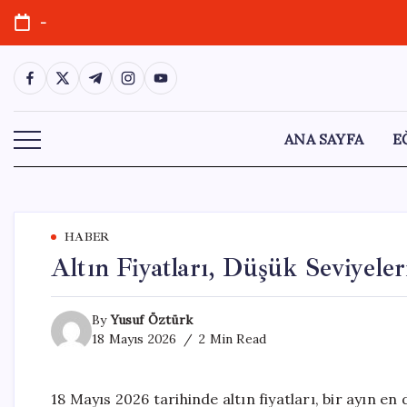
Skip
-
to
content
https://www.facebook.com/
https://twitter.com/
https://t.me/
https://www.instagram.com/
https://youtube.com/
ANA SAYFA
E
HABER
Altın Fiyatları, Düşük Seviyele
By
Yusuf Öztürk
18 Mayıs 2026
2 Min Read
18 Mayıs 2026 tarihinde altın fiyatları, bir ayın en