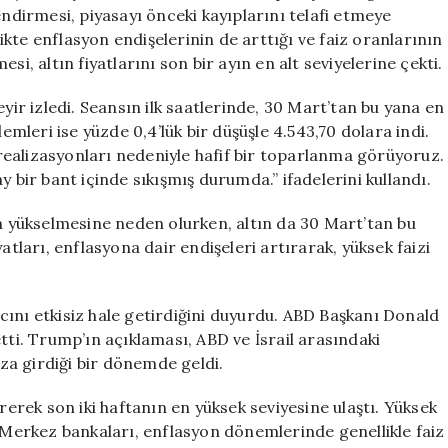
Yükselişe
endirmesi, piyasayı önceki kayıplarını telafi etmeye
Geçti
likte enflasyon endişelerinin de arttığı ve faiz oranlarının
için
i, altın fiyatlarını son bir ayın en alt seviyelerine çekti.
yir izledi. Seansın ilk saatlerinde, 30 Mart’tan bu yana en
lemleri ise yüzde 0,4’lük bir düşüşle 4.543,70 dolara indi.
ealizasyonları nedeniyle hafif bir toparlanma görüyoruz.
y bir bant içinde sıkışmış durumda.” ifadelerini kullandı.
ın yükselmesine neden olurken, altın da 30 Mart’tan bu
atları, enflasyona dair endişeleri artırarak, yüksek faizi
cını etkisiz hale getirdiğini duyurdu. ABD Başkanı Donald
tti. Trump’ın açıklaması, ABD ve İsrail arasındaki
a girdiği bir dönemde geldi.
rerek son iki haftanın en yüksek seviyesine ulaştı. Yüksek
. Merkez bankaları, enflasyon dönemlerinde genellikle faiz