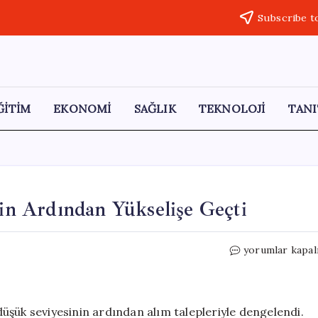
Subscribe t
ĞİTİM
EKONOMİ
SAĞLIK
TEKNOLOJİ
TANI
rin Ardından Yükselişe Geçti
Altın
yorumlar kapal
Fiyatları,
Düşük
Seviyelerin
Ardından
 düşük seviyesinin ardından alım talepleriyle dengelendi.