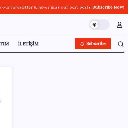
o our newsletter & never miss our best posts.
Subscribe Now!
TIM
İLETİŞİM
Subscribe
ı
SON YAZILAR
2026 AÖL 3. Dönem sınav sonuçları ne
zaman açıklanacak? Açık Öğretim Lisesi