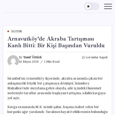
Skip
to
content
EĞITIM
Arnavutköy’de Akraba Tartışması
Kanlı Bitti: Bir Kişi Başından Vuruldu
Arnavutköy’de
By
Yusuf Öztürk
yorumlar kapalı
Akraba
14 Mayıs 2026
1 Min Read
Tartışması
Kanlı
Bitti:
İstanbul’un Arnavutköy ilçesinde, akraba arasında çıkan bir
Bir
anlaşmazlık büyük bir çatışmaya dönüştü. İslambey
Kişi
Başından
Mahallesi’nde meydana gelen olayda, aile içindeki husumet
Vuruldu
nedeniyle taraflar arasında başlayan tartışma, silahlı kavgaya
için
yol açtı.
Kavga esnasında M.K. isimli şahıs, başına isabet eden bir
kurşunla ağır yaralandı. Yaralının hayati tehlikesinin bulunduğu