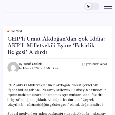
Skip
to
content
EĞITIM
CHP’li Umut Akdoğan’dan Şok İddia:
AKP’li Milletvekili Eşine ‘Fakirlik
Belgesi’ Aldırdı
CHP’li
By
Yusuf Öztürk
yorumlar kapalı
Umut
14 Mayıs 2026
1 Min Read
Akdoğan’dan
Şok
İddia:
CHP Ankara Milletvekili Umut Akdoğan, dikkat çekici bir
AKP’li
ifşada bulunarak AKP Aksaray Milletvekili Hüseyin Altınsoy’un
Milletvekili
Eşine
eşinin mahkeme harcı ödememek için muhtarlıktan ‘fakirlik
‘Fakirlik
belgesi’ aldığını açıkladı. Akdoğan, bu durumu “Çeyrek
Belgesi’
yüzyıllık bir çürümüşlüğün göstergesi” olarak değerlendirdi.
Aldırdı
için
Sosyal medya üzerinden paylaştığı videoda Akdoğan, Aksaray