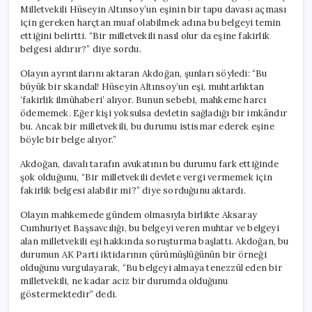
Milletvekili Hüseyin Altınsoy’un eşinin bir tapu davası açması
için gereken harçtan muaf olabilmek adına bu belgeyi temin
ettiğini belirtti. “Bir milletvekili nasıl olur da eşine fakirlik
belgesi aldırır?” diye sordu.
Olayın ayrıntılarını aktaran Akdoğan, şunları söyledi: “Bu
büyük bir skandal! Hüseyin Altınsoy’un eşi, muhtarlıktan
‘fakirlik ilmühaberi’ alıyor. Bunun sebebi, mahkeme harcı
ödememek. Eğer kişi yoksulsa devletin sağladığı bir imkândır
bu. Ancak bir milletvekili, bu durumu istismar ederek eşine
böyle bir belge alıyor.”
Akdoğan, davalı tarafın avukatının bu durumu fark ettiğinde
şok olduğunu, “Bir milletvekili devlete vergi vermemek için
fakirlik belgesi alabilir mi?” diye sorduğunu aktardı.
Olayın mahkemede gündem olmasıyla birlikte Aksaray
Cumhuriyet Başsavcılığı, bu belgeyi veren muhtar ve belgeyi
alan milletvekili eşi hakkında soruşturma başlattı. Akdoğan, bu
durumun AK Parti iktidarının çürümüşlüğünün bir örneği
olduğunu vurgulayarak, “Bu belgeyi almaya tenezzül eden bir
milletvekili, ne kadar aciz bir durumda olduğunu
göstermektedir” dedi.