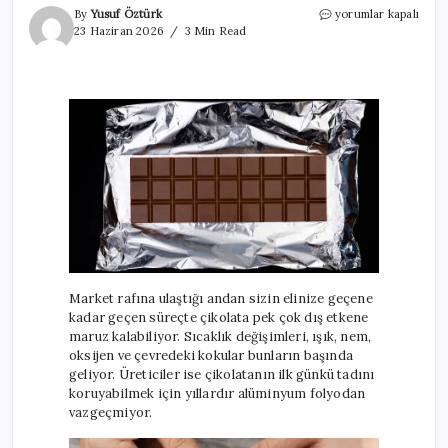
Çikolata
By
Yusuf Öztürk
yorumlar kapalı
paketleri
23 Haziran 2026
3 Min Read
tesadüfen
seçilmedi!
‘Çiçeklenmeyi’
önlüyormuş
için
Market rafına ulaştığı andan sizin elinize geçene
kadar geçen süreçte çikolata pek çok dış etkene
maruz kalabiliyor. Sıcaklık değişimleri, ışık, nem,
oksijen ve çevredeki kokular bunların başında
geliyor. Üreticiler ise çikolatanın ilk günkü tadını
koruyabilmek için yıllardır alüminyum folyodan
vazgeçmiyor.