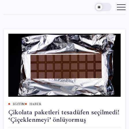
Skip
to
content
EĞITIM
HABER
Çikolata paketleri tesadüfen seçilmedi!
‘Çiçeklenmeyi’ önlüyormuş