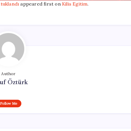
utuklandı
appeared first on
Kilis Egitim
.
Author
uf Öztürk
Follow Me