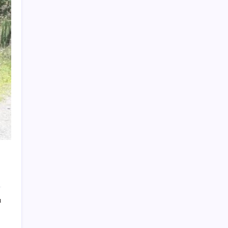
sınav sonuçları nasıl ve nereden öğrenilir?
iPhone 18 Pro Fiyatı Ne Kadar Artacak?
2026 YÖKDİL/2 ne zaman, saat kaçta?
YÖKDİL/2 sınavı kaç dakika, kaç soru?
Güneş’in en net görüntüsü yakalandı, sır
perdesi nihayet aralandı
Yapay zekayı kandıran korsan, 14 şirketin
sistemine sızdı
ChatGPT Free için büyük değişiklik: Artık
metin sohbetlerinde sınır yok
TCMB yılın 3. Enflasyon Raporu’nu 13
Ağustos’ta açıklayacak
Bakan Işıkhan açıkladı! Tekstil sektörüne
yönelik işbirliği protokolü imzalandı
ı
Özgür Özel’den açlık grevindeki şehit
aileleri ve gazilere destek: ‘Hakkınız
verilene kadar yanınızdayız’