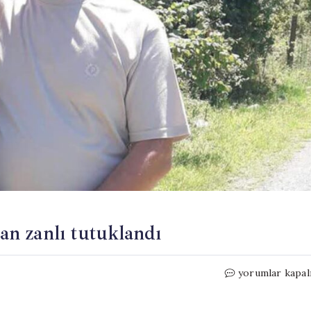
yan zanlı tutuklandı
Eşini
yorumlar kapal
öldürüp
1