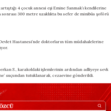
kişiyi
de
rtıştığı 4 çocuk annesi eşi Emine Sanmak’ı kendilerine
yaralayan
n sonrası 300 metre uzaklıkta bu sefer de minibüs şoförü
zanlı
tutuklandı
için
 Devlet Hastanesi’nde doktorların tüm müdahalelerine
üyor.
rkan S., karakoldaki işlemlerinin ardından adliyeye sevk
rme’ suçundan tutuklanarak, cezaevine gönderildi.