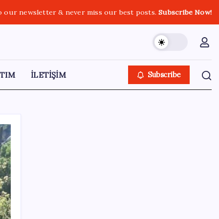
o our newsletter & never miss our best posts.
Subscribe Now!
TIM
İLETİŞİM
Subscribe
SON YAZILAR
2026 AÖL 3. Dönem sınav sonuçları ne
zaman açıklanacak? Açık Öğretim Lisesi