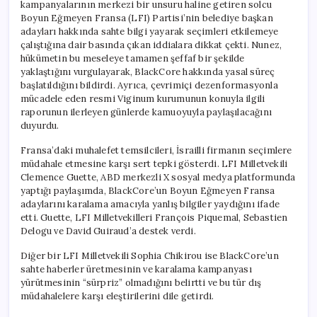
kampanyalarının merkezi bir unsuru haline getiren solcu
Boyun Eğmeyen Fransa (LFI) Partisi’nin belediye başkan
adayları hakkında sahte bilgi yayarak seçimleri etkilemeye
çalıştığına dair basında çıkan iddialara dikkat çekti. Nunez,
hükümetin bu meseleye tamamen şeffaf bir şekilde
yaklaştığını vurgulayarak, BlackCore hakkında yasal süreç
başlatıldığını bildirdi. Ayrıca, çevrimiçi dezenformasyonla
mücadele eden resmi Viginum kurumunun konuyla ilgili
raporunun ilerleyen günlerde kamuoyuyla paylaşılacağını
duyurdu.
Fransa’daki muhalefet temsilcileri, İsrailli firmanın seçimlere
müdahale etmesine karşı sert tepki gösterdi. LFI Milletvekili
Clemence Guette, ABD merkezli X sosyal medya platformunda
yaptığı paylaşımda, BlackCore’un Boyun Eğmeyen Fransa
adaylarını karalama amacıyla yanlış bilgiler yaydığını ifade
etti. Guette, LFI Milletvekilleri François Piquemal, Sebastien
Delogu ve David Guiraud’a destek verdi.
Diğer bir LFI Milletvekili Sophia Chikirou ise BlackCore’un
sahte haberler üretmesinin ve karalama kampanyası
yürütmesinin “sürpriz” olmadığını belirtti ve bu tür dış
müdahalelere karşı eleştirilerini dile getirdi.