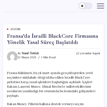
Skip
to
content
EĞITIM
Fransa’da İsrailli BlackCore Firmasına
Yönelik Yasal Süreç Başlatıldı
Fransa’da
By
Yusuf Öztürk
yorumlar kapalı
İsrailli
22 Mayıs 2026
1 Min Read
BlackCore
Firmasına
Yönelik
Fransa hükümeti, bu yıl mart ayında gerçekleştirilen yerel
Yasal
seçimlere müdahale ettiği iddia edilen İsrailli BlackCore
Süreç
Başlatıldı
şirketine karşı yasal işlemlere başladığını açıkladı. İçişleri
için
Bakanı Laurent Nunez, Ulusal Meclis’te milletvekillerinin
sorularını yanıtladığı bir oturumda bu konudaki gelişmeleri
paylaştı.
Bakan Nunez, Filistin halkına destek vermeyi seçim