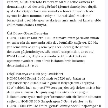
kamera, 50 MP telefoto kamera ve 50 MP selfie kamera ile
donatılmıştır. AI destekli görüntü işleme teknolojileri, düşük
ışıkta daha iyi performans sunarken, hareketli sahnelerde
ayrıntı kaybını minimize ediyor. “Kartal Gözü Yakalama”
teknolojisi, özellikle spor ve aksiyon anlarında net kareler elde
edilmesine olanak tanıyor.
Üst Düzey Görsel Deneyim
HONOR 600 ve 600 Pro, 8000 nit maksimum parlaklık sunan
ekranlarıyla dış mekanda yüksek görünürlük sağlıyor. 120 Hz
yenileme hızı ve geniş renk yelpazesi desteği ile görsel
deneyim güçlendiriliyor. Göz konforu açısından, 3840 Hz
PWM karartma, düşük ışık modu ve AI destekli ekran
optimizasyonları uzun süreli kullanımlarda kullanıcı
deneyimini artırıyor.
Güçlü Batarya ve Hızlı Şarj Özellikleri
HONOR 600 Serisi, 6400 mAh ve 6520 mAh batarya
kapasiteleriyle kullanıcıların günlük ihtiyaçlarını karşılıyor.
80W kablolu hızlı şarj ve 27W ters şarj desteği ile kesintisiz bir
deneyim sunuyor. Gelişmiş soğutma sistemleri, yoğun
kullanım senaryolarında performansın sürdürülebilir olmasını
sağlıyor. HONOR 600, Snapdragon 7 Gen 4 platformu ile;
HONOR 600 Pro ise amiral gemisi düzeyindeki Snapdragon 8