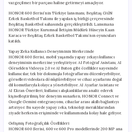
vazgeçilmez bir parçası haline getirmeyi amaçlıyor.
HONOR 600 Serisi’nin Türkiye lansmanı, Beşiktaş GAİN
Erkek Basketbol Takımı ile yapılan iş birliği çerçevesinde
Beşiktaş Basketbol sahasında gerçekleştirildi. Lansmana
HONOR Türkiye Kurumsal İletişim Müdürü Hüseyin Kaan
Karaca ve Beşiktaş Erkek Basketbol Takımı’nın oyuncuları
katıldı.
Yapay Zeka Kullanıcı Deneyiminin Merkezinde
HONOR 600 Serisi, mobil yaşamda yapay zekayı kullanıcı
deneyiminin merkezine yerleştiriyor. AI Fotoğraf Asistanı, AI
Görselden Videoya 2.0 ve AI Buton gibi özellikler sayesinde
kullanıcılar, tek bir dokunuşla fotoğraflarını düzenleyebiliyor,
görselleri videolara dönüştürebiliyor ve cihaz ayarlarını doğal
dil komutlarıyla kolayca yönetebiliyor. AI Ayarlar Asistanı ve
AI Ekran Önerileri, kullanıcı alışkanlıklarını analiz ederek
kişiselleştirilmiş bir deneyim sunarken, HONOR Connect ve
Google Gemini entegrasyonu, cihazlar arası akıllı bağlantıyı
artırıyor. Bu sayede yapay zeka, teknoloji meraklılarından
ziyade herkesin erişiminde ve kullanımında kolay hale geliyor.
Gelişmiş Fotoğrafçılık Özellikleri
HONOR 600 Serisi, 600 ve 600 Pro modellerinde 200 MP ana