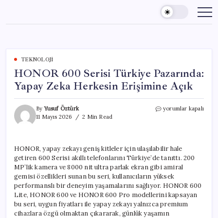
Skip
to
content
TEKNOLOJI
HONOR 600 Serisi Türkiye Pazarında:
Yapay Zeka Herkesin Erişimine Açık
HONOR
By
Yusuf Öztürk
yorumlar kapalı
600
11 Mayıs 2026
2 Min Read
Serisi
Türkiye
Pazarında:
HONOR, yapay zekayı geniş kitleler için ulaşılabilir hale
Yapay
getiren 600 Serisi akıllı telefonlarını Türkiye’de tanıttı. 200
Zeka
Herkesin
MP’lik kamera ve 8000 nit ultra parlak ekran gibi amiral
Erişimine
gemisi özellikleri sunan bu seri, kullanıcıların yüksek
Açık
performanslı bir deneyim yaşamalarını sağlıyor. HONOR 600
için
Lite, HONOR 600 ve HONOR 600 Pro modellerini kapsayan
bu seri, uygun fiyatları ile yapay zekayı yalnızca premium
cihazlara özgü olmaktan çıkararak, günlük yaşamın