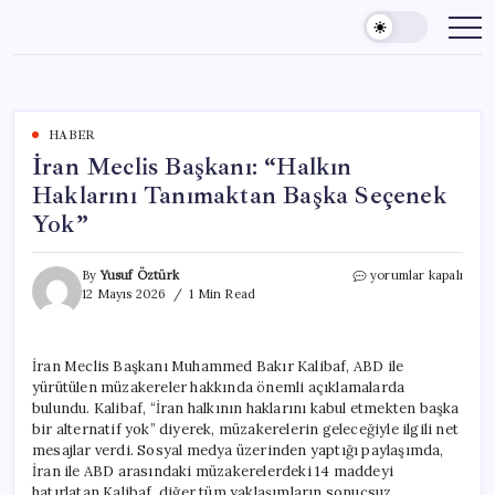
Skip
to
content
HABER
İran Meclis Başkanı: “Halkın
Haklarını Tanımaktan Başka Seçenek
Yok”
İran
By
Yusuf Öztürk
yorumlar kapalı
Meclis
12 Mayıs 2026
1 Min Read
Başkanı:
“Halkın
Haklarını
İran Meclis Başkanı Muhammed Bakır Kalibaf, ABD ile
Tanımaktan
yürütülen müzakereler hakkında önemli açıklamalarda
Başka
Seçenek
bulundu. Kalibaf, “İran halkının haklarını kabul etmekten başka
Yok”
bir alternatif yok” diyerek, müzakerelerin geleceğiyle ilgili net
için
mesajlar verdi. Sosyal medya üzerinden yaptığı paylaşımda,
İran ile ABD arasındaki müzakerelerdeki 14 maddeyi
hatırlatan Kalibaf, diğer tüm yaklaşımların sonuçsuz