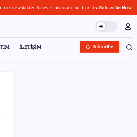
o our newsletter & never miss our best posts.
Subscribe Now!
TIM
İLETİŞİM
Subscribe
SON YAZILAR
ı
2026 AÖL 3. Dönem sınav sonuçları ne
zaman açıklanacak? Açık Öğretim Lisesi