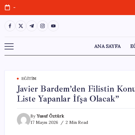
Skip
-
to
content
https://www.facebook.com/
https://twitter.com/
https://t.me/
https://www.instagram.com/
https://youtube.com/
ANA SAYFA
E
EĞITIM
Javier Bardem’den Filistin Ko
Liste Yapanlar İfşa Olacak”
By
Yusuf Öztürk
17 Mayıs 2026
2 Min Read