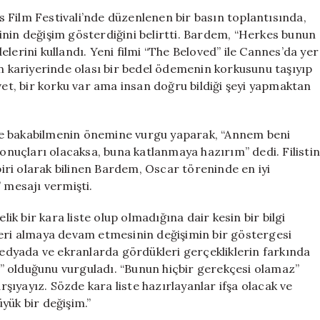
Önemli
 Film Festivali’nde düzenlenen bir basın toplantısında,
Açıklamalar:
inin değişim gösterdiğini belirtti. Bardem, “Herkes bunun
“Kara
lerini kullandı. Yeni filmi “The Beloved” ile Cannes’da yer
Liste
in kariyerinde olası bir bedel ödemenin korkusunu taşıyıp
Yapanlar
vet, bir korku var ama insan doğru bildiği şeyi yapmaktan
İfşa
Olacak”
için
ze bakabilmenin önemine vurgu yaparak, “Annem beni
sonuçları olacaksa, buna katlanmaya hazırım” dedi. Filisti
ri olarak bilinen Bardem, Oscar töreninde en iyi
 mesajı vermişti.
 bir kara liste olup olmadığına dair kesin bir bilgi
leri almaya devam etmesinin değişimin bir göstergesi
 medyada ve ekranlarda gördükleri gerçekliklerin farkında
” olduğunu vurguladı. “Bunun hiçbir gerekçesi olamaz”
arşıyayız. Sözde kara liste hazırlayanlar ifşa olacak ve
yük bir değişim.”