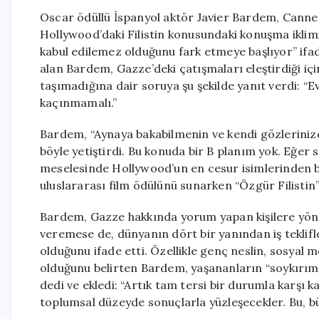
Oscar ödüllü İspanyol aktör Javier Bardem, Cannes
Hollywood’daki Filistin konusundaki konuşma iklim
kabul edilemez olduğunu fark etmeye başlıyor” ifade
alan Bardem, Gazze’deki çatışmaları eleştirdiği iç
taşımadığına dair soruya şu şekilde yanıt verdi: “E
kaçınmamalı.”
Bardem, “Aynaya bakabilmenin ve kendi gözlerini
böyle yetiştirdi. Bu konuda bir B planım yok. Eğer 
meselesinde Hollywood’un en cesur isimlerinden bi
uluslararası film ödülünü sunarken “Özgür Filistin”
Bardem, Gazze hakkında yorum yapan kişilere yönelik
veremese de, dünyanın dört bir yanından iş teklif
olduğunu ifade etti. Özellikle genç neslin, sosyal
olduğunu belirten Bardem, yaşananların “soykırım
dedi ve ekledi: “Artık tam tersi bir durumla karşı k
toplumsal düzeyde sonuçlarla yüzleşecekler. Bu, bü