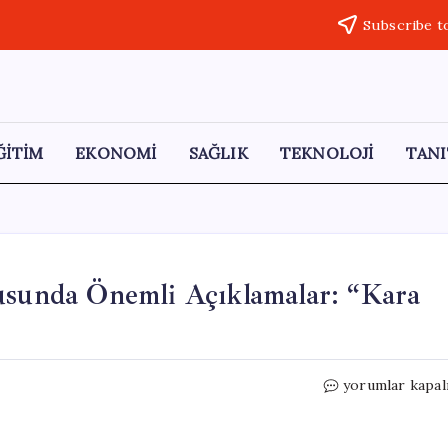
Subscribe t
ĞİTİM
EKONOMİ
SAĞLIK
TEKNOLOJİ
TANI
nusunda Önemli Açıklamalar: “Kara
Javier
yorumlar kapal
Bardem’den
Filistin
Konusunda