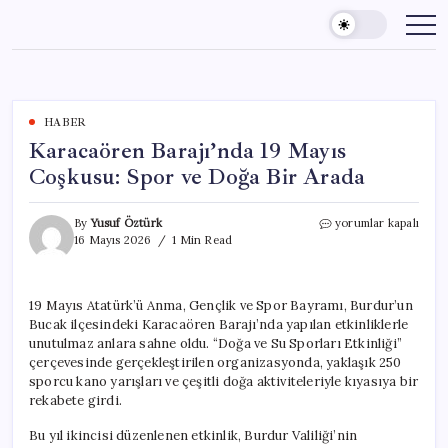
Skip
to
content
HABER
Karacaören Barajı’nda 19 Mayıs
Coşkusu: Spor ve Doğa Bir Arada
Karacaören
By
Yusuf Öztürk
yorumlar kapalı
Barajı’nda
16 Mayıs 2026
1 Min Read
19
Mayıs
Coşkusu:
19 Mayıs Atatürk’ü Anma, Gençlik ve Spor Bayramı, Burdur’un
Spor
Bucak ilçesindeki Karacaören Barajı’nda yapılan etkinliklerle
ve
Doğa
unutulmaz anlara sahne oldu. “Doğa ve Su Sporları Etkinliği”
Bir
çerçevesinde gerçekleştirilen organizasyonda, yaklaşık 250
Arada
sporcu kano yarışları ve çeşitli doğa aktiviteleriyle kıyasıya bir
için
rekabete girdi.
Bu yıl ikincisi düzenlenen etkinlik, Burdur Valiliği’nin