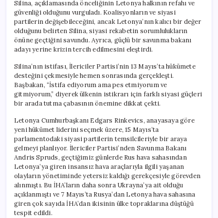
Silina, açıklamasında önceliğinin Letonya halkının refahı ve
güvenliği olduğunu vurguladı. Koalisyonların ve siyasi
partilerin değişebileceğini, ancak Letonya’nın kalıcı bir değer
olduğunu belirten Silina, siyasi rekabetin sorumlulukların
önüne geçtiğini savundu. Ayrıca, güçlü bir savunma bakanı
adayı yerine krizin tercih edilmesini eleştirdi.
Silina’nın istifası, İlericiler Partisi’nin 13 Mayıs’ta hükümete
desteğini çekmesiyle hemen sonrasında gerçekleşti.
Başbakan, “İstifa ediyorum ama pes etmiyorum ve
gitmiyorum,” diyerek ülkenin istikrarı için farklı siyasi güçleri
bir arada tutma çabasının önemine dikkat çekti.
Letonya Cumhurbaşkanı Edgars Rinkevics, anayasaya göre
yeni hükümet liderini seçmek üzere, 15 Mayıs’ta
parlamentodaki siyasi partilerin temsilcileriyle bir araya
gelmeyi planlıyor. İlericiler Partisi’nden Savunma Bakanı
Andris Spruds, geçtiğimiz günlerde Rus hava sahasından
Letonya’ya giren insansız hava araçlarıyla ilgili yaşanan
olayların yönetiminde yetersiz kaldığı gerekçesiyle görevden
alınmıştı. Bu İHA’ların daha sonra Ukrayna’ya ait olduğu
açıklanmıştı ve 7 Mayıs’ta Rusya’dan Letonya hava sahasına
giren çok sayıda İHA’dan ikisinin ülke topraklarına düştüğü
tespit edildi.