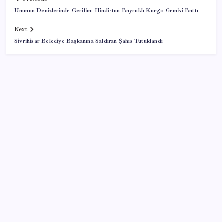
Umman Denizlerinde Gerilim: Hindistan Bayraklı Kargo Gemisi Battı
Next
Sivrihisar Belediye Başkanına Saldıran Şahıs Tutuklandı
SON YAZILAR
Bakan Işıkhan açıkladı! Tekstil sektörüne yönelik
işbirliği protokolü imzalandı
Özgür Özel’den açlık grevindeki şehit aileleri ve
gazilere destek: ‘Hakkınız verilene kadar
yanınızdayız’