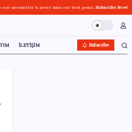
o our newsletter & never miss our best posts.
Subscribe Now!
TIM
İLETİŞİM
Subscribe
ı
SON YAZILAR
2026 AÖL 3. Dönem sınav sonuçları ne
zaman açıklanacak? Açık Öğretim Lisesi