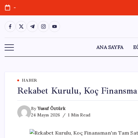
Skip
-
to
content
https://www.facebook.com/
https://twitter.com/
https://t.me/
https://www.instagram.com/
https://youtube.com/
ANA SAYFA
E
HABER
Rekabet Kurulu, Koç Finansman
By
Yusuf Öztürk
24 Mayıs 2026
1 Min Read