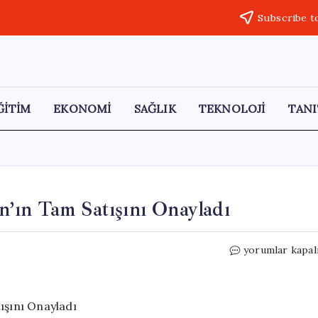
Subscribe t
ĞİTİM
EKONOMİ
SAĞLIK
TEKNOLOJİ
TANI
’ın Tam Satışını Onayladı
Rekabet
yorumlar kapal
Kurulu,
Koç
Finansman’ın
Tam