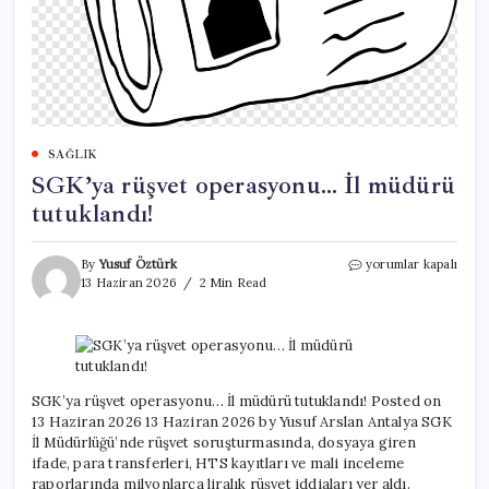
SAĞLIK
SGK’ya rüşvet operasyonu… İl müdürü
tutuklandı!
SGK’ya
By
Yusuf Öztürk
yorumlar kapalı
rüşvet
13 Haziran 2026
2 Min Read
operasyonu…
İl
müdürü
tutuklandı!
için
SGK’ya rüşvet operasyonu… İl müdürü tutuklandı! Posted on
13 Haziran 2026 13 Haziran 2026 by Yusuf Arslan Antalya SGK
İl Müdürlüğü’nde rüşvet soruşturmasında, dosyaya giren
ifade, para transferleri, HTS kayıtları ve mali inceleme
raporlarında milyonlarca liralık rüşvet iddiaları yer aldı.