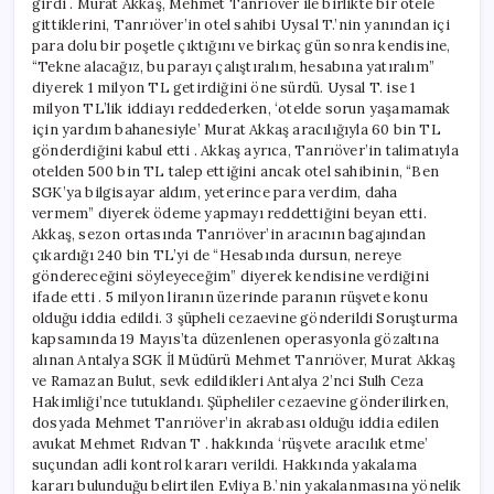
girdi . Murat Akkaş, Mehmet Tanrıöver ile birlikte bir otele
gittiklerini, Tanrıöver’in otel sahibi Uysal T.’nin yanından içi
para dolu bir poşetle çıktığını ve birkaç gün sonra kendisine,
“Tekne alacağız, bu parayı çalıştıralım, hesabına yatıralım”
diyerek 1 milyon TL getirdiğini öne sürdü. Uysal T. ise 1
milyon TL’lik iddiayı reddederken, ‘otelde sorun yaşamamak
için yardım bahanesiyle’ Murat Akkaş aracılığıyla 60 bin TL
gönderdiğini kabul etti . Akkaş ayrıca, Tanrıöver’in talimatıyla
otelden 500 bin TL talep ettiğini ancak otel sahibinin, “Ben
SGK’ya bilgisayar aldım, yeterince para verdim, daha
vermem” diyerek ödeme yapmayı reddettiğini beyan etti.
Akkaş, sezon ortasında Tanrıöver’in aracının bagajından
çıkardığı 240 bin TL’yi de “Hesabında dursun, nereye
göndereceğini söyleyeceğim” diyerek kendisine verdiğini
ifade etti . 5 milyon liranın üzerinde paranın rüşvete konu
olduğu iddia edildi. 3 şüpheli cezaevine gönderildi Soruşturma
kapsamında 19 Mayıs’ta düzenlenen operasyonla gözaltına
alınan Antalya SGK İl Müdürü Mehmet Tanrıöver, Murat Akkaş
ve Ramazan Bulut, sevk edildikleri Antalya 2’nci Sulh Ceza
Hakimliği’nce tutuklandı. Şüpheliler cezaevine gönderilirken,
dosyada Mehmet Tanrıöver’in akrabası olduğu iddia edilen
avukat Mehmet Rıdvan T . hakkında ‘rüşvete aracılık etme’
suçundan adli kontrol kararı verildi. Hakkında yakalama
kararı bulunduğu belirtilen Evliya B.’nin yakalanmasına yönelik