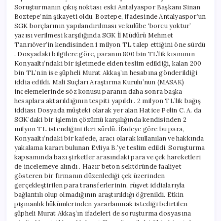
Soruşturmanın çıkış noktası eski Antalyaspor Başkanı Sinan
Boztepe’nin şikayeti oldu. Boztepe, ifadesinde Antalyaspor’un
SGK borçlarının yapılandırılması ve kulübe ‘borcu yoktur’
yazısı verilmesi karşılığında SGK İl Müdürü Mehmet
Tanrıöver’in kendisinden 1 milyon TL talep ettiğini öne sürdü
. Dosyadaki bilgilere göre, paranın 800 bin TL’lik kısmının
Konyaaltı’ndaki bir işletmede elden teslim edildiği, kalan 200
bin TL’nin ise şüpheli Murat Akkaş’ın hesabına gönderildiği
iddia edildi. Mali Suçları Araştırma Kurulu’nun (MASAK)
incelemelerinde söz konusu paranın daha sonra başka
hesaplara aktarıldığının tespiti yapıldı . 2 milyon TL’lik bağış
iddiası Dosyada müşteki olarak yer alan Hatice Pelin C. A. da
SGK’daki bir işlemin çözümü karşılığında kendisinden 2
milyon TL istendiğini ileri sürdü. İfadeye göre bu para,
Konyaaltı’ndaki bir kafede, aracı olarak kullanılan ve hakkında
yakalama kararı bulunan Evliya B.’ye teslim edildi. Soruşturma
kapsamında bazı şirketler arasındaki para ve çek hareketleri
de incelemeye alındı . Hazır beton sektöründe faaliyet
gösteren bir firmanın düzenlediği çek üzerinden
gerçekleştirilen para transferlerinin, rüşvet iddialarıyla
bağlantılı olup olmadığının araştırıldığı öğrenildi. Etkin
pişmanlık hükümlerinden yararlanmak istediği belirtilen
şüpheli Murat Akkaş’ın ifadeleri de soruşturma dosyasına