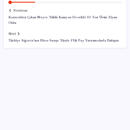
Previous
Kontrolden Çıkan Meyve Yüklü Kamyon Devrildi: 10 Ton Ürün Ziyan
Oldu
Next
Türkiye Sigorta’nın Hisse Satışı: Yüzde 5’lik Pay Yatırımcılarla Buluştu
SON YAZILAR
2026 AÖL 3. Dönem sınav sonuçları ne zaman
açıklanacak? Açık Öğretim Lisesi sınav sonuçları