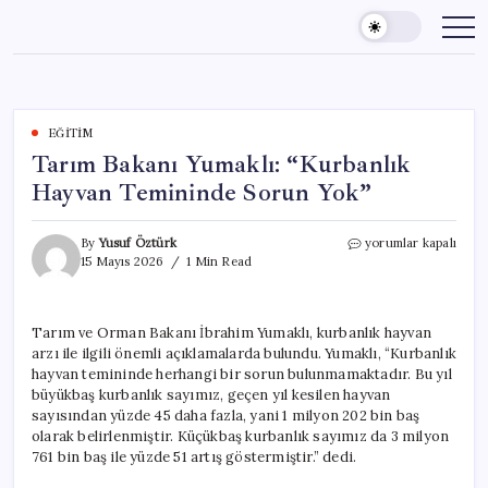
Skip
to
content
EĞITIM
Tarım Bakanı Yumaklı: “Kurbanlık
Hayvan Temininde Sorun Yok”
Tarım
By
Yusuf Öztürk
yorumlar kapalı
Bakanı
15 Mayıs 2026
1 Min Read
Yumaklı:
“Kurbanlık
Hayvan
Tarım ve Orman Bakanı İbrahim Yumaklı, kurbanlık hayvan
Temininde
arzı ile ilgili önemli açıklamalarda bulundu. Yumaklı, “Kurbanlık
Sorun
Yok”
hayvan temininde herhangi bir sorun bulunmamaktadır. Bu yıl
için
büyükbaş kurbanlık sayımız, geçen yıl kesilen hayvan
sayısından yüzde 45 daha fazla, yani 1 milyon 202 bin baş
olarak belirlenmiştir. Küçükbaş kurbanlık sayımız da 3 milyon
761 bin baş ile yüzde 51 artış göstermiştir.” dedi.