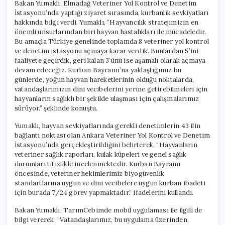
Bakan Yumaklı, Elmadağ Veteriner Yol Kontrol ve Denetim
İstasyonu’nda yaptığı ziyaret sırasında, kurbanlık sevkiyatları
hakkında bilgi verdi. Yumaklı, “Hayvancılık stratejimizin en
önemli unsurlarından biri hayvan hastalıkları ile mücadeledir.
Bu amaçla Türkiye genelinde toplamda 8 veteriner yol kontrol
ve denetim istasyonu açmaya karar verdik. Bunlardan 5’ini
faaliyete geçirdik, geri kalan 3’ünü ise aşamalı olarak açmaya
devam edeceğiz. Kurban Bayramı’na yaklaştığımız bu
günlerde, yoğun hayvan hareketlerinin olduğu noktalarda,
vatandaşlarımızın dini vecibelerini yerine getirebilmeleri için
hayvanların sağlıklı bir şekilde ulaşması için çalışmalarımız
sürüyor.” şeklinde konuştu.
Yumaklı, hayvan sevkiyatlarında gerekli denetimlerin 43 ilin
bağlantı noktası olan Ankara Veteriner Yol Kontrol ve Denetim
İstasyonu’nda gerçekleştirildiğini belirterek, “Hayvanların
veteriner sağlık raporları, kulak küpeleri ve genel sağlık
durumları titizlikle incelenmektedir. Kurban Bayramı
öncesinde, veteriner hekimlerimiz biyogüvenlik
standartlarına uygun ve dini vecibelere uygun kurban ibadeti
için burada 7/24 görev yapmaktadır.” ifadelerini kullandı.
Bakan Yumaklı, TarımCebimde mobil uygulaması ile ilgili de
bilgi vererek, “Vatandaşlarımız, bu uygulama üzerinden,