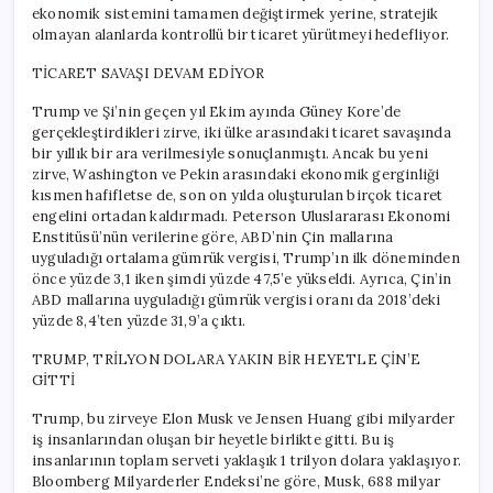
ekonomik sistemini tamamen değiştirmek yerine, stratejik
olmayan alanlarda kontrollü bir ticaret yürütmeyi hedefliyor.
TİCARET SAVAŞI DEVAM EDİYOR
Trump ve Şi’nin geçen yıl Ekim ayında Güney Kore’de
gerçekleştirdikleri zirve, iki ülke arasındaki ticaret savaşında
bir yıllık bir ara verilmesiyle sonuçlanmıştı. Ancak bu yeni
zirve, Washington ve Pekin arasındaki ekonomik gerginliği
kısmen hafifletse de, son on yılda oluşturulan birçok ticaret
engelini ortadan kaldırmadı. Peterson Uluslararası Ekonomi
Enstitüsü’nün verilerine göre, ABD’nin Çin mallarına
uyguladığı ortalama gümrük vergisi, Trump’ın ilk döneminden
önce yüzde 3,1 iken şimdi yüzde 47,5’e yükseldi. Ayrıca, Çin’in
ABD mallarına uyguladığı gümrük vergisi oranı da 2018’deki
yüzde 8,4’ten yüzde 31,9’a çıktı.
TRUMP, TRİLYON DOLARA YAKIN BİR HEYETLE ÇİN’E
GİTTİ
Trump, bu zirveye Elon Musk ve Jensen Huang gibi milyarder
iş insanlarından oluşan bir heyetle birlikte gitti. Bu iş
insanlarının toplam serveti yaklaşık 1 trilyon dolara yaklaşıyor.
Bloomberg Milyarderler Endeksi’ne göre, Musk, 688 milyar