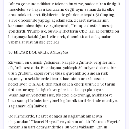
Zenginlerini
Dünya genelinde dikkatle izlenen bu zirve, sadece İran ile ilgili
Sevindirdi
meseleler ve Tayvan konularını değil, aynı zamanda iki ülke
için
arasındaki ticaret ilişkilerini de gündeme taşıdı. Şi Cinping,
zirve öncesinde yaptığı açıklamada, ticaret savaşlarının
kazananı olmadığını vurgulayarak, Trump’a dostluk mesajı
gönderdi. Trump ise, büyük şirketlerin CEO’ları ile birlikte bu
buluşmaya katıldığını belirterek, önemli ticari anlaşmalar
yapma arzusunu dile getirdi.
30 MİLYAR DOLARLIK ANLAŞMA
Zirvenin en önemli gelişmesi, karşılıklı gümrük vergilerinin
düşürülmesi oldu. Bu anlaşma, yaklaşık 30 milyar dolarlık bir
ürün grubunu kapsıyor ve ulusal güvenlik açısından risk
taşımayan sektörlerde ticaret hacminin artırılmasını
hedefliyor. Çin, ABD’den ithal edilen enerji ürünleri ve tarım
ürünlerine uyguladığı ek vergileri azaltmayı planlıyor.
Washington yönetimi ise, tüketici elektroniği, ayakkabı ve
bazı sanayi ürünlerine yönelik gümrük tarifelerinde muafiyet
sağlamayı düşünüyor.
Görüşmelerde, ticaret dengesini sağlamak amacıyla
oluşturulan “Ticaret Heyeti” ve yatırım odaklı “Yatırım Heyeti”
mekanizmaları detaylandırıldı. Bu yeni yaklaşım, Çin’in