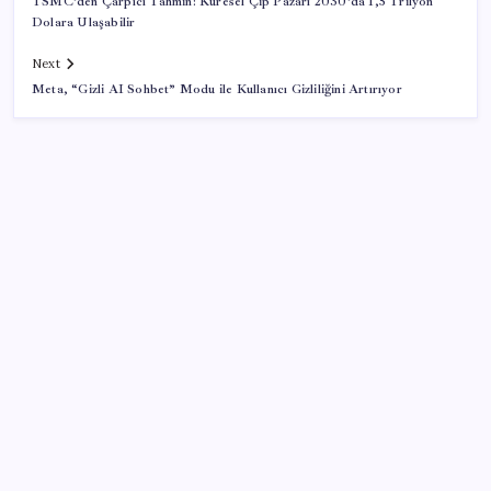
TSMC’den Çarpıcı Tahmin: Küresel Çip Pazarı 2030’da 1,5 Trilyon
Dolara Ulaşabilir
Next
Meta, “Gizli AI Sohbet” Modu ile Kullanıcı Gizliliğini Artırıyor
SON YAZILAR
2026 AÖL 3. Dönem sınav sonuçları ne zaman
açıklanacak? Açık Öğretim Lisesi sınav sonuçları
nasıl ve nereden öğrenilir?
iPhone 18 Pro Fiyatı Ne Kadar Artacak?