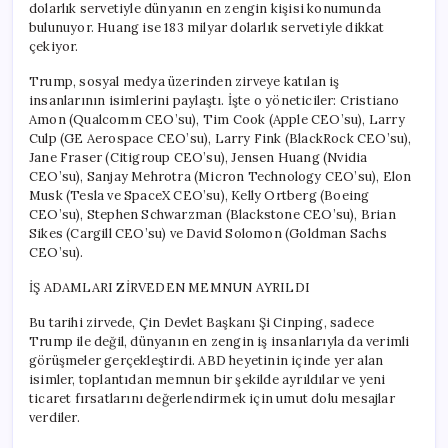
dolarlık servetiyle dünyanın en zengin kişisi konumunda
bulunuyor. Huang ise 183 milyar dolarlık servetiyle dikkat
çekiyor.
Trump, sosyal medya üzerinden zirveye katılan iş
insanlarının isimlerini paylaştı. İşte o yöneticiler: Cristiano
Amon (Qualcomm CEO’su), Tim Cook (Apple CEO’su), Larry
Culp (GE Aerospace CEO’su), Larry Fink (BlackRock CEO’su),
Jane Fraser (Citigroup CEO’su), Jensen Huang (Nvidia
CEO’su), Sanjay Mehrotra (Micron Technology CEO’su), Elon
Musk (Tesla ve SpaceX CEO’su), Kelly Ortberg (Boeing
CEO’su), Stephen Schwarzman (Blackstone CEO’su), Brian
Sikes (Cargill CEO’su) ve David Solomon (Goldman Sachs
CEO’su).
İŞ ADAMLARI ZİRVEDEN MEMNUN AYRILDI
Bu tarihi zirvede, Çin Devlet Başkanı Şi Cinping, sadece
Trump ile değil, dünyanın en zengin iş insanlarıyla da verimli
görüşmeler gerçekleştirdi. ABD heyetinin içinde yer alan
isimler, toplantıdan memnun bir şekilde ayrıldılar ve yeni
ticaret fırsatlarını değerlendirmek için umut dolu mesajlar
verdiler.