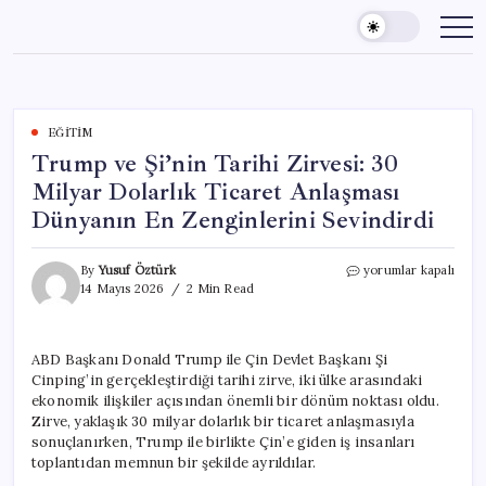
Skip
to
content
EĞITIM
Trump ve Şi’nin Tarihi Zirvesi: 30
Milyar Dolarlık Ticaret Anlaşması
Dünyanın En Zenginlerini Sevindirdi
Trump
By
Yusuf Öztürk
yorumlar kapalı
ve
14 Mayıs 2026
2 Min Read
Şi’nin
Tarihi
Zirvesi:
ABD Başkanı Donald Trump ile Çin Devlet Başkanı Şi
30
Cinping’in gerçekleştirdiği tarihi zirve, iki ülke arasındaki
Milyar
Dolarlık
ekonomik ilişkiler açısından önemli bir dönüm noktası oldu.
Ticaret
Zirve, yaklaşık 30 milyar dolarlık bir ticaret anlaşmasıyla
Anlaşması
sonuçlanırken, Trump ile birlikte Çin’e giden iş insanları
Dünyanın
toplantıdan memnun bir şekilde ayrıldılar.
En