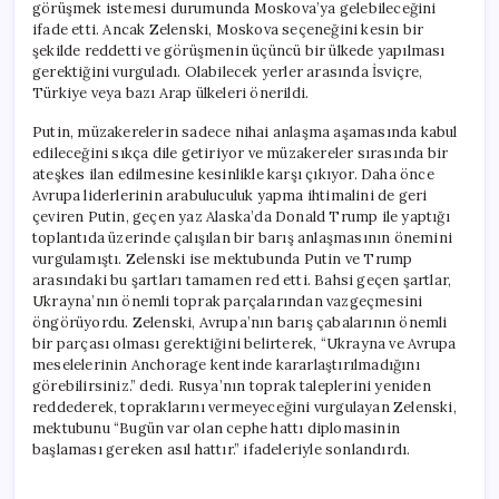
görüşmek istemesi durumunda Moskova’ya gelebileceğini
ifade etti. Ancak Zelenski, Moskova seçeneğini kesin bir
şekilde reddetti ve görüşmenin üçüncü bir ülkede yapılması
gerektiğini vurguladı. Olabilecek yerler arasında İsviçre,
Türkiye veya bazı Arap ülkeleri önerildi.
Putin, müzakerelerin sadece nihai anlaşma aşamasında kabul
edileceğini sıkça dile getiriyor ve müzakereler sırasında bir
ateşkes ilan edilmesine kesinlikle karşı çıkıyor. Daha önce
Avrupa liderlerinin arabuluculuk yapma ihtimalini de geri
çeviren Putin, geçen yaz Alaska’da Donald Trump ile yaptığı
toplantıda üzerinde çalışılan bir barış anlaşmasının önemini
vurgulamıştı. Zelenski ise mektubunda Putin ve Trump
arasındaki bu şartları tamamen red etti. Bahsi geçen şartlar,
Ukrayna’nın önemli toprak parçalarından vazgeçmesini
öngörüyordu. Zelenski, Avrupa’nın barış çabalarının önemli
bir parçası olması gerektiğini belirterek, “Ukrayna ve Avrupa
meselelerinin Anchorage kentinde kararlaştırılmadığını
görebilirsiniz.” dedi. Rusya’nın toprak taleplerini yeniden
reddederek, topraklarını vermeyeceğini vurgulayan Zelenski,
mektubunu “Bugün var olan cephe hattı diplomasinin
başlaması gereken asıl hattır.” ifadeleriyle sonlandırdı.