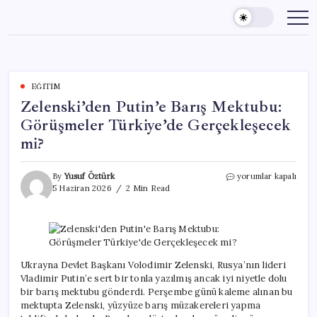
Skip
to
content
EĞITIM
Zelenski’den Putin’e Barış Mektubu:
Görüşmeler Türkiye’de Gerçekleşecek
mi?
Zelenski’den
By
Yusuf Öztürk
yorumlar kapalı
Putin’e
5 Haziran 2026
2 Min Read
Barış
Mektubu:
Görüşmeler
Türkiye’de
Gerçekleşecek
mi?
Ukrayna Devlet Başkanı Volodimir Zelenski, Rusya’nın lideri
için
Vladimir Putin’e sert bir tonla yazılmış ancak iyi niyetle dolu
bir barış mektubu gönderdi. Perşembe günü kaleme alınan bu
mektupta Zelenski, yüzyüze barış müzakereleri yapma