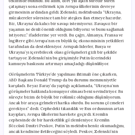
teklifinde bulundu. Bu adım, dört yılı aşkın süredir süren
çatışmayı sona erdirmek için Avrupa ülkelerinin devreye
girmesinin ardından geldi. Zelenski, mektubunda “Ukrayna,
müzakereler süresince tam bir ateşkes ilan etmeye hazırdır.
Biz, Ukrayna’da kalıcı bir savaşı istemiyoruz. Savaşsız bir
yaşamın ne denli önemli olduğunu biliyoruz ve bunu sağlamak
istiyoruz.” ifadelerine yer verdi. Bu çağrı, Almanya, Fransa ve
İngiltere gibi Avrupa’nın en büyük üç ekonomisinin yetkilileri
tarafından da destekleniyor. Avrupalı liderler, Rusya ve
Ukrayna’yı içerebilecek olası görüşmeleri gizli bir şekilde
tartışıyor. Zelenski’nin bu girişimiyle Putin üzerindeki
kamuoyu baskısını artırmayı amaçladığı düşünülüyor.
Görüşmelerin Türkiye’de yapılması ihtimali öne çıkarken,
ABD Başkanı Donald Trump da bu durumu memnuniyetle
karşıladı. Beyaz Saray’da yaptığı açıklamada, “Ukrayna’nın
görüşmeler hakkında konuşuyor olması beni sevindiriyor. Bu
süreçte bizim de büyük bir rolümüz olduğunu düşünüyorum.
Ancak bir araya gelmeleri harika olurdu. Bu sorunu çözmeleri
gerekiyor.” dedi. Cephedeki tıkanıklık ve Rus ordusunun artan
kayıpları, Avrupa ülkelerini harekete geçirdi. Kremlin
cephesinde de bir hareketlilik gözlemleniyor. Kremlin
Sözcüsü Dmitri Peskov, Putin’in mektubu henüz okumadığını,
ancak kendisine iletileceğini söyledi. Peskov, Zelenski’nin