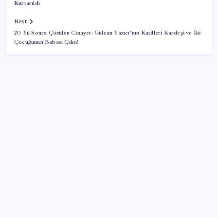
Kurtarıldı
Next
20 Yıl Sonra Çözülen Cinayet: Gülcan Yazıcı’nın Katilleri Kardeşi ve İki
Çocuğunun Babası Çıktı!
SON YAZILAR
2026 AÖL 3. Dönem sınav sonuçları ne zaman
açıklanacak? Açık Öğretim Lisesi sınav sonuçları
nasıl ve nereden öğrenilir?
iPhone 18 Pro Fiyatı Ne Kadar Artacak?