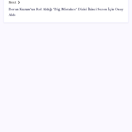
Next
Boran Kuzum’un Rol Aldığı ‘Big Mistakes’ Dizisi İkinci Sezon İçin Onay
Aldı
SON YAZILAR
Bakan Işıkhan açıkladı! Tekstil sektörüne yönelik
işbirliği protokolü imzalandı
Özgür Özel’den açlık grevindeki şehit aileleri ve
gazilere destek: ‘Hakkınız verilene kadar
yanınızdayız’
Küresel fırtınaya karşı altın kalkanı: Güney Kore 13