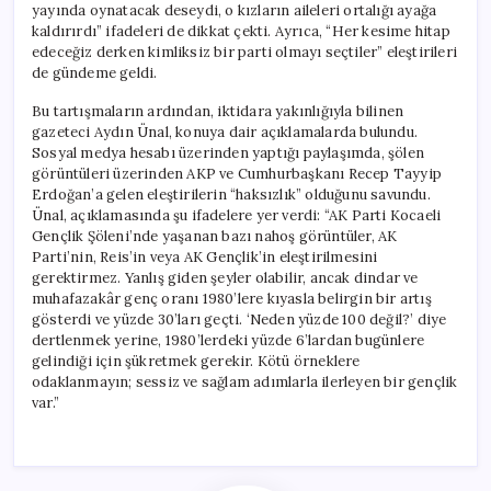
yayında oynatacak deseydi, o kızların aileleri ortalığı ayağa
kaldırırdı” ifadeleri de dikkat çekti. Ayrıca, “Her kesime hitap
edeceğiz derken kimliksiz bir parti olmayı seçtiler” eleştirileri
de gündeme geldi.
Bu tartışmaların ardından, iktidara yakınlığıyla bilinen
gazeteci Aydın Ünal, konuya dair açıklamalarda bulundu.
Sosyal medya hesabı üzerinden yaptığı paylaşımda, şölen
görüntüleri üzerinden AKP ve Cumhurbaşkanı Recep Tayyip
Erdoğan’a gelen eleştirilerin “haksızlık” olduğunu savundu.
Ünal, açıklamasında şu ifadelere yer verdi: “AK Parti Kocaeli
Gençlik Şöleni’nde yaşanan bazı nahoş görüntüler, AK
Parti’nin, Reis’in veya AK Gençlik’in eleştirilmesini
gerektirmez. Yanlış giden şeyler olabilir, ancak dindar ve
muhafazakâr genç oranı 1980’lere kıyasla belirgin bir artış
gösterdi ve yüzde 30’ları geçti. ‘Neden yüzde 100 değil?’ diye
dertlenmek yerine, 1980’lerdeki yüzde 6’lardan bugünlere
gelindiği için şükretmek gerekir. Kötü örneklere
odaklanmayın; sessiz ve sağlam adımlarla ilerleyen bir gençlik
var.”