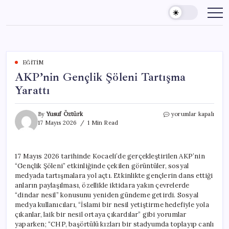
Skip
to
content
EĞITIM
AKP’nin Gençlik Şöleni Tartışma
Yarattı
AKP’nin
By
Yusuf Öztürk
yorumlar kapalı
Gençlik
17 Mayıs 2026
1 Min Read
Şöleni
Tartışma
Yarattı
17 Mayıs 2026 tarihinde Kocaeli’de gerçekleştirilen AKP’nin
için
“Gençlik Şöleni” etkinliğinde çekilen görüntüler, sosyal
medyada tartışmalara yol açtı. Etkinlikte gençlerin dans ettiği
anların paylaşılması, özellikle iktidara yakın çevrelerde
“dindar nesil” konusunu yeniden gündeme getirdi. Sosyal
medya kullanıcıları, “İslami bir nesil yetiştirme hedefiyle yola
çıkanlar, laik bir nesil ortaya çıkardılar” gibi yorumlar
yaparken; “CHP, başörtülü kızları bir stadyumda toplayıp canlı