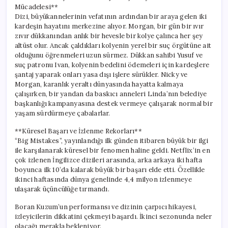
için
Mücadelesi**
Dizi, büyükannelerinin vefatının ardından bir araya gelen iki
kardeşin hayatını merkezine alıyor. Morgan, bir gün bir ıvır
zıvır dükkanından anlık bir hevesle bir kolye çalınca her şey
altüst olur. Ancak çaldıkları kolyenin yerel bir suç örgütüne ait
olduğunu öğrenmeleri uzun sürmez. Dükkan sahibi Yusuf ve
suç patronu Ivan, kolyenin bedelini ödemeleri için kardeşlere
şantaj yaparak onları yasa dışı işlere sürükler. Nicky ve
Morgan, karanlık yeraltı dünyasında hayatta kalmaya
çalışırken, bir yandan da baskıcı anneleri Linda’nın belediye
başkanlığı kampanyasına destek vermeye çalışarak normal bir
yaşam sürdürmeye çabalarlar.
**Küresel Başarı ve İzlenme Rekorları**
“Big Mistakes”, yayınlandığı ilk günden itibaren büyük bir ilgi
ile karşılanarak küresel bir fenomen haline geldi. Netflix’in en
çok izlenen İngilizce dizileri arasında, arka arkaya iki hafta
boyunca ilk 10’da kalarak büyük bir başarı elde etti. Özellikle
ikinci haftasında dünya genelinde 4,4 milyon izlenmeye
ulaşarak üçüncülüğe tırmandı.
Boran Kuzum’un performansı ve dizinin çarpıcı hikayesi,
izleyicilerin dikkatini çekmeyi başardı. İkinci sezonunda neler
olacağı merakla bekleniyor.