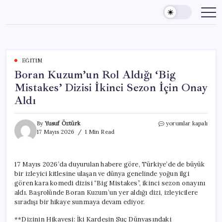
Skip
to
content
EĞITIM
Boran Kuzum’un Rol Aldığı ‘Big
Mistakes’ Dizisi İkinci Sezon İçin Onay
Aldı
Boran
By
Yusuf Öztürk
yorumlar kapalı
Kuzum’un
17 Mayıs 2026
1 Min Read
Rol
Aldığı
‘Big
17 Mayıs 2026’da duyurulan habere göre, Türkiye’de de büyük
Mistakes’
bir izleyici kitlesine ulaşan ve dünya genelinde yoğun ilgi
Dizisi
İkinci
gören kara komedi dizisi “Big Mistakes”, ikinci sezon onayını
Sezon
aldı. Başrolünde Boran Kuzum’un yer aldığı dizi, izleyicilere
İçin
sıradışı bir hikaye sunmaya devam ediyor.
Onay
Aldı
**Dizinin Hikayesi: İki Kardeşin Suç Dünyasındaki