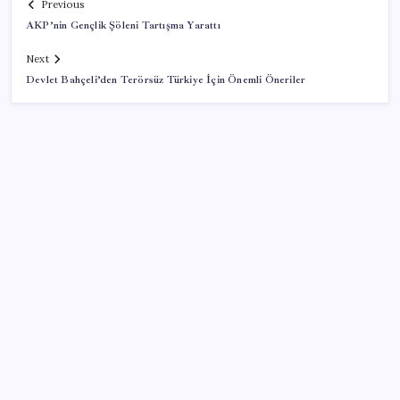
Previous
AKP’nin Gençlik Şöleni Tartışma Yarattı
Next
Devlet Bahçeli’den Terörsüz Türkiye İçin Önemli Öneriler
SON YAZILAR
Bakan Işıkhan açıkladı! Tekstil sektörüne yönelik
işbirliği protokolü imzalandı
Özgür Özel’den açlık grevindeki şehit aileleri ve
gazilere destek: ‘Hakkınız verilene kadar