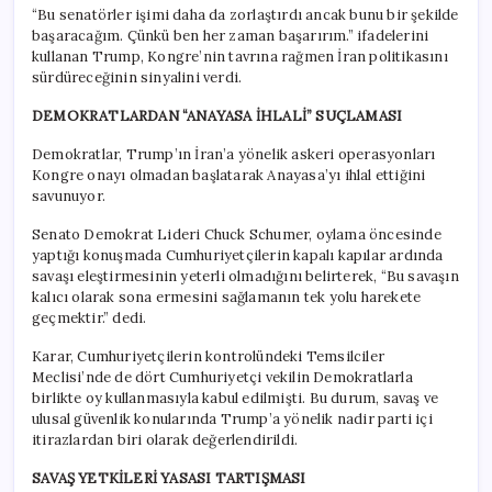
“Bu senatörler işimi daha da zorlaştırdı ancak bunu bir şekilde
başaracağım. Çünkü ben her zaman başarırım.” ifadelerini
kullanan Trump, Kongre’nin tavrına rağmen İran politikasını
sürdüreceğinin sinyalini verdi.
DEMOKRATLARDAN “ANAYASA İHLALİ” SUÇLAMASI
Demokratlar, Trump’ın İran’a yönelik askeri operasyonları
Kongre onayı olmadan başlatarak Anayasa’yı ihlal ettiğini
savunuyor.
Senato Demokrat Lideri Chuck Schumer, oylama öncesinde
yaptığı konuşmada Cumhuriyetçilerin kapalı kapılar ardında
savaşı eleştirmesinin yeterli olmadığını belirterek, “Bu savaşın
kalıcı olarak sona ermesini sağlamanın tek yolu harekete
geçmektir.” dedi.
Karar, Cumhuriyetçilerin kontrolündeki Temsilciler
Meclisi’nde de dört Cumhuriyetçi vekilin Demokratlarla
birlikte oy kullanmasıyla kabul edilmişti. Bu durum, savaş ve
ulusal güvenlik konularında Trump’a yönelik nadir parti içi
itirazlardan biri olarak değerlendirildi.
SAVAŞ YETKİLERİ YASASI TARTIŞMASI