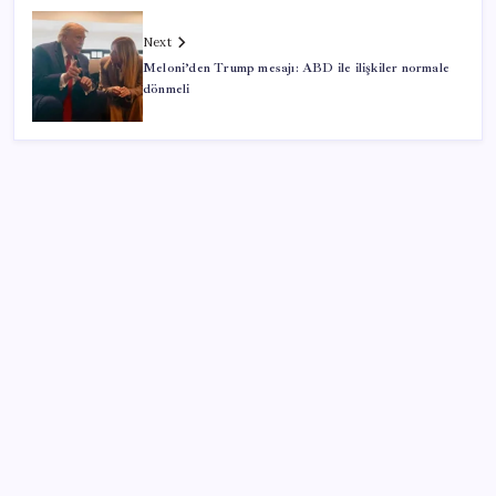
Next
Meloni’den Trump mesajı: ABD ile ilişkiler normale
dönmeli
SON YAZILAR
2026 AÖL 3. Dönem sınav sonuçları ne zaman
açıklanacak? Açık Öğretim Lisesi sınav sonuçları
nasıl ve nereden öğrenilir?
iPhone 18 Pro Fiyatı Ne Kadar Artacak?