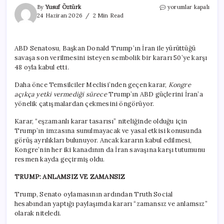
Amerikan
By
Yusuf Öztürk
yorumlar kapalı
siyaseti
24 Haziran 2026
2 Min Read
Trump’a
karşı
birleşti
ABD Senatosu, Başkan Donald Trump’ın İran ile yürüttüğü
için
savaşa son verilmesini isteyen sembolik bir kararı 50’ye karşı
48 oyla kabul etti.
Daha önce Temsilciler Meclisi’nden geçen karar,
Kongre
açıkça yetki vermediği sürece
Trump’ın ABD güçlerini İran’a
yönelik çatışmalardan çekmesini öngörüyor.
Karar, “eşzamanlı karar tasarısı” niteliğinde olduğu için
Trump’ın imzasına sunulmayacak ve yasal etkisi konusunda
görüş ayrılıkları bulunuyor. Ancak kararın kabul edilmesi,
Kongre’nin her iki kanadının da İran savaşına karşı tutumunu
resmen kayda geçirmiş oldu.
TRUMP: ANLAMSIZ VE ZAMANSIZ
Trump, Senato oylamasının ardından Truth Social
hesabından yaptığı paylaşımda kararı “zamansız ve anlamsız”
olarak niteledi.