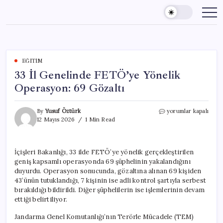
Skip
to
content
EĞITIM
33 İl Genelinde FETÖ’ye Yönelik
Operasyon: 69 Gözaltı
33
By
Yusuf Öztürk
yorumlar kapalı
İl
12 Mayıs 2026
1 Min Read
Genelinde
FETÖ’ye
Yönelik
İçişleri Bakanlığı, 33 ilde FETÖ’ye yönelik gerçekleştirilen
Operasyon:
geniş kapsamlı operasyonda 69 şüphelinin yakalandığını
69
Gözaltı
duyurdu. Operasyon sonucunda, gözaltına alınan 69 kişiden
için
43’ünün tutuklandığı, 7 kişinin ise adli kontrol şartıyla serbest
bırakıldığı bildirildi. Diğer şüphelilerin ise işlemlerinin devam
ettiği belirtiliyor.
Jandarma Genel Komutanlığı’nın Terörle Mücadele (TEM)