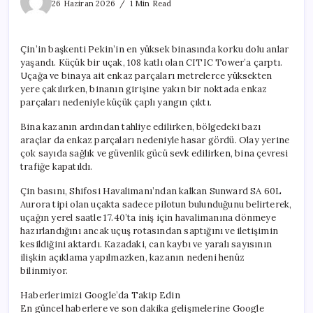
gökdelene
26 Haziran 2026
1 Min Read
küçük
uçak
çarptı
Çin’in başkenti Pekin’in en yüksek binasında korku dolu anlar
için
yaşandı. Küçük bir uçak, 108 katlı olan CITIC Tower’a çarptı.
Uçağa ve binaya ait enkaz parçaları metrelerce yüksekten
yere çakılırken, binanın girişine yakın bir noktada enkaz
parçaları nedeniyle küçük çaplı yangın çıktı.
Bina kazanın ardından tahliye edilirken, bölgedeki bazı
araçlar da enkaz parçaları nedeniyle hasar gördü. Olay yerine
çok sayıda sağlık ve güvenlik gücü sevk edilirken, bina çevresi
trafiğe kapatıldı.
Çin basını, Shifosi Havalimanı’ndan kalkan Sunward SA 60L
Aurora tipi olan uçakta sadece pilotun bulunduğunu belirterek,
uçağın yerel saatle 17.40’ta iniş için havalimanına dönmeye
hazırlandığını ancak uçuş rotasından saptığını ve iletişimin
kesildiğini aktardı. Kazadaki, can kaybı ve yaralı sayısının
ilişkin açıklama yapılmazken, kazanın nedeni henüz
bilinmiyor.
Haberlerimizi Google’da Takip Edin
En güncel haberlere ve son dakika gelişmelerine Google