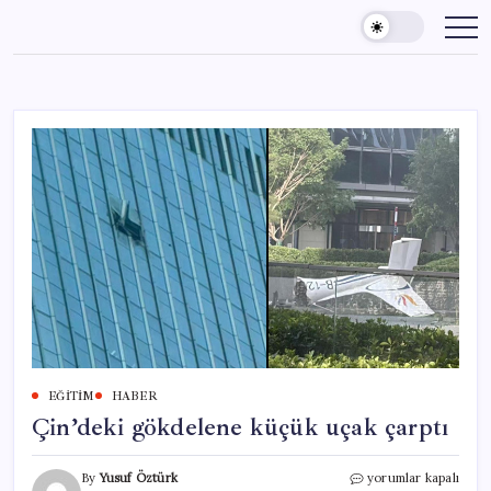
Skip
to
content
EĞITIM
HABER
Çin’deki gökdelene küçük uçak çarptı
Çin’deki
By
Yusuf Öztürk
yorumlar kapalı