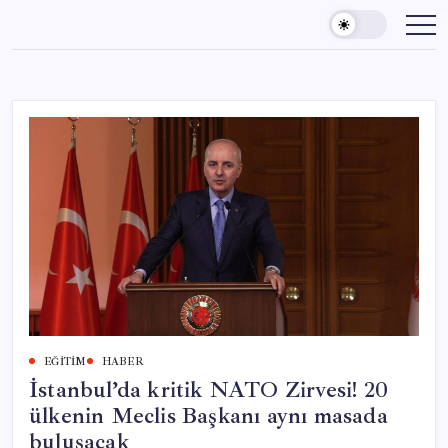
Skip
to
content
EĞITIM
HABER
İstanbul’da kritik NATO Zirvesi! 20
ülkenin Meclis Başkanı aynı masada
buluşacak