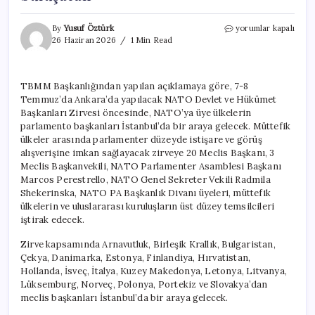
İstanbul’da
By
Yusuf Öztürk
yorumlar kapalı
kritik
26 Haziran 2026
1 Min Read
NATO
Zirvesi!
20
TBMM Başkanlığından yapılan açıklamaya göre, 7-8
ülkenin
Temmuz’da Ankara’da yapılacak NATO Devlet ve Hükümet
Meclis
Başkanı
Başkanları Zirvesi öncesinde, NATO’ya üye ülkelerin
aynı
parlamento başkanları İstanbul’da bir araya gelecek. Müttefik
masada
ülkeler arasında parlamenter düzeyde istişare ve görüş
buluşacak
alışverişine imkan sağlayacak zirveye 20 Meclis Başkanı, 3
için
Meclis Başkanvekili, NATO Parlamenter Asamblesi Başkanı
Marcos Perestrello, NATO Genel Sekreter Vekili Radmila
Shekerinska, NATO PA Başkanlık Divanı üyeleri, müttefik
ülkelerin ve uluslararası kuruluşların üst düzey temsilcileri
iştirak edecek.
Zirve kapsamında Arnavutluk, Birleşik Krallık, Bulgaristan,
Çekya, Danimarka, Estonya, Finlandiya, Hırvatistan,
Hollanda, İsveç, İtalya, Kuzey Makedonya, Letonya, Litvanya,
Lüksemburg, Norveç, Polonya, Portekiz ve Slovakya’dan
meclis başkanları İstanbul’da bir araya gelecek.