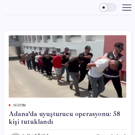
Skip
to
content
EĞITIM
Adana’da uyuşturucu operasyonu: 58
kişi tutuklandı