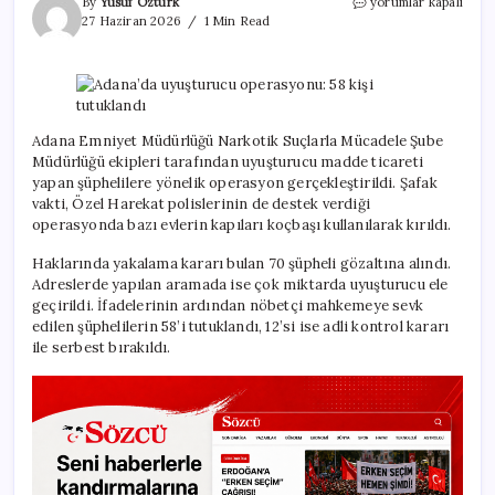
Adana’da
By
Yusuf Öztürk
yorumlar kapalı
uyuşturucu
27 Haziran 2026
1 Min Read
operasyonu:
58
kişi
tutuklandı
için
Adana Emniyet Müdürlüğü Narkotik Suçlarla Mücadele Şube
Müdürlüğü ekipleri tarafından uyuşturucu madde ticareti
yapan şüphelilere yönelik operasyon gerçekleştirildi. Şafak
vakti, Özel Harekat polislerinin de destek verdiği
operasyonda bazı evlerin kapıları koçbaşı kullanılarak kırıldı.
Haklarında yakalama kararı bulan 70 şüpheli gözaltına alındı.
Adreslerde yapılan aramada ise çok miktarda uyuşturucu ele
geçirildi. İfadelerinin ardından nöbetçi mahkemeye sevk
edilen şüphelilerin 58’i tutuklandı, 12’si ise adli kontrol kararı
ile serbest bırakıldı.