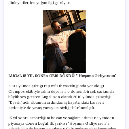
dinleyicilerden yoğun ilgi görüyor.
LUGAL 15 YIL SONRA GERİ DÖNDÜ: ” Hoşuma Gidiyorsun”
2004 yılında çıktığı rap müzik yolculuğunda yer aldığı
Olympos ekibiyle adını duyuran, o dönem birçok şarkısıyla
büyük ses getiren Lugal; son olarak 2010 yılında çıkardığı
“Eyvah” adlı albümün ardından iş hayatındaki kariyeri
nedeniyle de yavaş yavaş sessizliğe bürünmüştü.
15 yıl sonra sessizliğini bozan ve sağlam adımlarla yeniden
piyasaya dönen Lugal, ilk şarkısı “Hoşuma Gidiyorsun”a
çektiği klip ile karşınıza çıkıyor. Çalışmalarına hız kesmeden