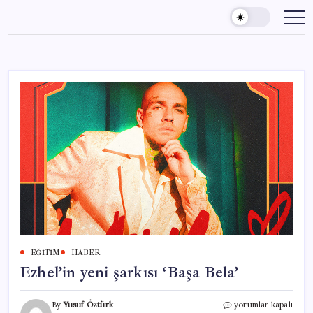
Skip
to
content
EĞITIM
HABER
Ezhel’in yeni şarkısı ‘Başa Bela’
Ezhel’in
By
Yusuf Öztürk
yorumlar kapalı