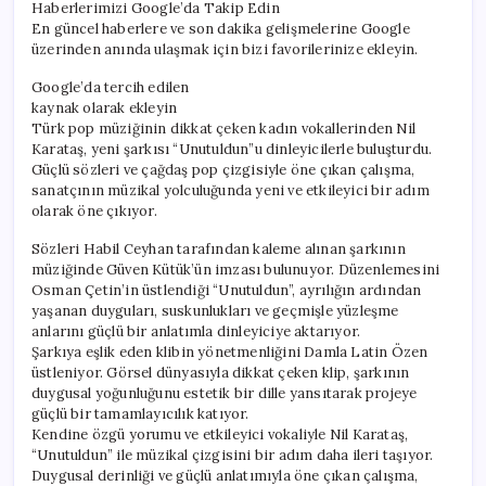
Haberlerimizi Google’da Takip Edin
En güncel haberlere ve son dakika gelişmelerine Google
üzerinden anında ulaşmak için bizi favorilerinize ekleyin.
Google’da tercih edilen
kaynak olarak ekleyin
Türk pop müziğinin dikkat çeken kadın vokallerinden Nil
Karataş, yeni şarkısı “Unutuldun”u dinleyicilerle buluşturdu.
Güçlü sözleri ve çağdaş pop çizgisiyle öne çıkan çalışma,
sanatçının müzikal yolculuğunda yeni ve etkileyici bir adım
olarak öne çıkıyor.
Sözleri Habil Ceyhan tarafından kaleme alınan şarkının
müziğinde Güven Kütük’ün imzası bulunuyor. Düzenlemesini
Osman Çetin’in üstlendiği “Unutuldun”, ayrılığın ardından
yaşanan duyguları, suskunlukları ve geçmişle yüzleşme
anlarını güçlü bir anlatımla dinleyiciye aktarıyor.
Şarkıya eşlik eden klibin yönetmenliğini Damla Latin Özen
üstleniyor. Görsel dünyasıyla dikkat çeken klip, şarkının
duygusal yoğunluğunu estetik bir dille yansıtarak projeye
güçlü bir tamamlayıcılık katıyor.
Kendine özgü yorumu ve etkileyici vokaliyle Nil Karataş,
“Unutuldun” ile müzikal çizgisini bir adım daha ileri taşıyor.
Duygusal derinliği ve güçlü anlatımıyla öne çıkan çalışma,