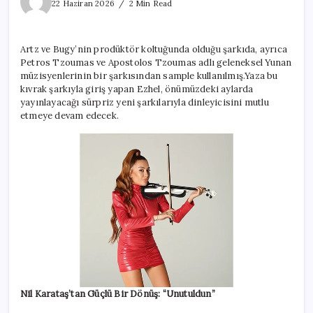
yeni
22 Haziran 2026
2 Min Read
şarkısı
‘Başa
Bela’
Artz ve Bugy’nin prodüktör koltuğunda olduğu şarkıda, ayrıca
için
Petros Tzoumas ve Apostolos Tzoumas adlı geleneksel Yunan
müzisyenlerinin bir şarkısından sample kullanılmış.Yaza bu
kıvrak şarkıyla giriş yapan Ezhel, önümüzdeki aylarda
yayınlayacağı sürpriz yeni şarkılarıyla dinleyicisini mutlu
etmeye devam edecek.
Nil Karataş’tan Güçlü Bir Dönüş: “Unutuldun”