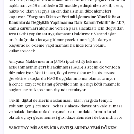
açıklanan ve 59 maddeden 29 maddeye düşürülen teklif; ceza,
hukuk ve idari yargıya ilişkin daha sınırlı düzenlemeleri
kapsıyor.
“Yargının Etkin ve Verimli İşlemesine Yönelik Bazı
Kanunlarda Değişiklik Yapılmasına Dair Kanun Teklifi”
ile AKP,
kamu kurumları aleyhine verilen para alacakları için doğrudan
icra takibi yapılması uygulamasını kaldırıyor. Vatandaşlar
artık doğrudan icraya gidemeyecek; önce ilgili idareye
başvuracak, ödeme yapılmaması halinde icra yolunu
kullanabilecek.
Anayasa Mahkemesinin (AYM) iptal ettiği hükmün
açıklanmasının geri bırakılması (HAGB) sistemi de yeniden
düzenleniyor. Yeni tasarı, iki yıl veya daha az hapis cezası
gerektiren suçlarda HAGB uygulanmasına olanak tanıyor.
İşkence, eziyet ve kamu görevlilerinin işlediği kötü muamele
suçları ise bu kapsamın dışında tutuluyor.
Teklif; dijital delillerin saklanması, idari yargıda temyiz
yolunun genişletilmesi, belirsiz alacak davasının kaldırılması
ve hukuk davalarında duruşmalar arasındaki sürenin kural
olarak üç ayı geçememesi gibi düzenlemeleri de barındırıyor.
YARGITAY, MİRAS VE İCRA SATIŞLARINDA YENİ DÖNEM