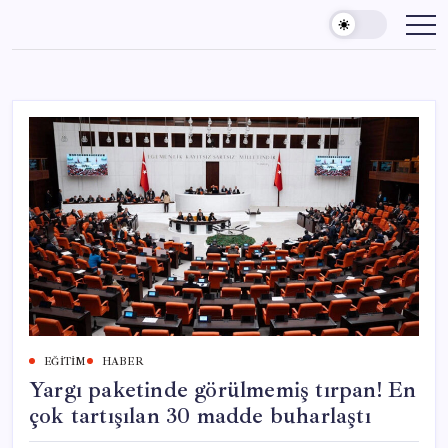
Skip
to
content
EĞITIM
HABER
Yargı paketinde görülmemiş tırpan! En
çok tartışılan 30 madde buharlaştı