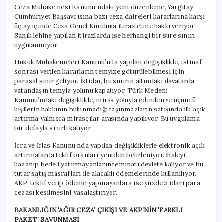
Ceza Muhakemesi Kanunu’ndaki yeni düzenleme, Yargıtay
Cumhuriyet Başsavcısına bazı ceza daireleri kararlarına karşı
üç ay içinde Ceza Genel Kuruluna itiraz etme hakkı veriyor.
Sanık lehine yapılan itirazlarda ise herhangi bir süre sınırı
uygulanmıyor.
Hukuk Muhakemeleri Kanunu’nda yapılan değişiklikle, istinaf
sonrası verilen kararların temyize götürülebilmesi için
parasal sınır geliyor. İktidar, bu sınırın altındaki davalarda
vatandaşın temyiz yolunu kapatıyor. Türk Medeni
Kanunu’ndaki değişiklikle, miras yoluyla edinilen ve üçüncü
kişilerin hakkının bulunmadığı taşınmazların satışında ilk açık
artırma yalnızca mirasçılar arasında yapılıyor. Bu uygulama
bir defayla sınırlı kalıyor.
İcra ve İflas Kanunu’nda yapılan değişikliklerle elektronik açık
artırmalarda teklif oranları yeniden belirleniyor. İhaleyi
kazanıp bedeli yatırmayanların teminatı devlete kalıyor ve bu
tutar satış masrafları ile alacaklı ödemelerinde kullanılıyor.
AKP, teklif verip ödeme yapmayanlara ise yüzde 5 idari para
cezası kesilmesini yasalaştırıyor.
BAKANLIĞIN ‘AĞIR CEZA’ ÇIKIŞI VE AKP’NİN ‘FARKLI
PAKET’ SAVUNMASI