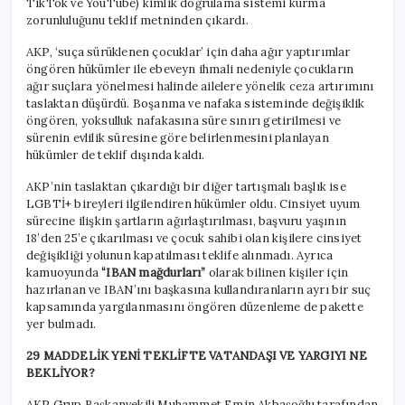
TikTok ve YouTube) kimlik doğrulama sistemi kurma
zorunluluğunu teklif metninden çıkardı.
AKP, ‘suça sürüklenen çocuklar’ için daha ağır yaptırımlar
öngören hükümler ile ebeveyn ihmali nedeniyle çocukların
ağır suçlara yönelmesi halinde ailelere yönelik ceza artırımını
taslaktan düşürdü. Boşanma ve nafaka sisteminde değişiklik
öngören, yoksulluk nafakasına süre sınırı getirilmesi ve
sürenin evlilik süresine göre belirlenmesini planlayan
hükümler de teklif dışında kaldı.
AKP’nin taslaktan çıkardığı bir diğer tartışmalı başlık ise
LGBTİ+ bireyleri ilgilendiren hükümler oldu. Cinsiyet uyum
sürecine ilişkin şartların ağırlaştırılması, başvuru yaşının
18’den 25’e çıkarılması ve çocuk sahibi olan kişilere cinsiyet
değişikliği yolunun kapatılması teklife alınmadı. Ayrıca
kamuoyunda
“IBAN mağdurları”
olarak bilinen kişiler için
hazırlanan ve IBAN’ını başkasına kullandıranların ayrı bir suç
kapsamında yargılanmasını öngören düzenleme de pakette
yer bulmadı.
29 MADDELİK YENİ TEKLİFTE VATANDAŞI VE YARGIYI NE
BEKLİYOR?
AKP Grup Başkanvekili Muhammet Emin Akbaşoğlu tarafından