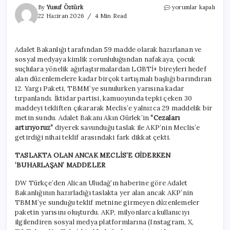
Yargı
By
Yusuf Öztürk
yorumlar kapalı
paketinde
22 Haziran 2026
4 Min Read
görülmemiş
tırpan!
En
Adalet Bakanlığı tarafından 59 madde olarak hazırlanan ve
çok
sosyal medyaya kimlik zorunluluğundan nafakaya, çocuk
tartışılan
30
suçlulara yönelik ağırlaştırmalardan LGBTİ+ bireyleri hedef
madde
alan düzenlemelere kadar birçok tartışmalı başlığı barındıran
buharlaştı
12. Yargı Paketi, TBMM’ye sunulurken yarısına kadar
için
tırpanlandı. İktidar partisi, kamuoyunda tepki çeken 30
maddeyi tekliften çıkararak Meclis’e yalnızca 29 maddelik bir
metin sundu. Adalet Bakanı Akın Gürlek’in
“Cezaları
artırıyoruz”
diyerek savunduğu taslak ile AKP’nin Meclis’e
getirdiği nihai teklif arasındaki fark dikkat çekti.
TASLAKTA OLAN ANCAK MECLİS’E GİDERKEN
‘BUHARLAŞAN’ MADDELER
DW Türkçe’den Alican Uludağ’ın haberine göre Adalet
Bakanlığının hazırladığı taslakta yer alan ancak AKP’nin
TBMM’ye sunduğu teklif metnine girmeyen düzenlemeler
paketin yarısını oluşturdu. AKP, milyonlarca kullanıcıyı
ilgilendiren sosyal medya platformlarına (Instagram, X,