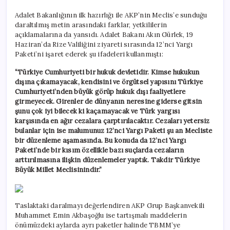
Adalet Bakanlığının ilk hazırlığı ile AKP’nin Meclis’e sunduğu
daraltılmış metin arasındaki farklar, yetkililerin
açıklamalarına da yansıdı. Adalet Bakanı Akın Gürlek, 19
Haziran’da Rize Valiliğini ziyareti sırasında 12’nci Yargı
Paketi’ni işaret ederek şu ifadeleri kullanmıştı:
“Türkiye Cumhuriyeti bir hukuk devletidir. Kimse hukukun
dışına çıkamayacak, kendisini ve örgütsel yapısını Türkiye
Cumhuriyeti’nden büyük görüp hukuk dışı faaliyetlere
girmeyecek. Girenler de dünyanın neresine giderse gitsin
şunu çok iyi bilecek ki kaçamayacak ve Türk yargısı
karşısında en ağır cezalara çarptırılacaktır. Cezaları yetersiz
bulanlar için ise malumunuz 12’nci Yargı Paketi şu an Mecliste
bir düzenleme aşamasında. Bu konuda da 12’nci Yargı
Paketi’nde bir kısım özellikle bazı suçlarda cezaların
arttırılmasına ilişkin düzenlemeler yaptık. Takdir Türkiye
Büyük Millet Meclisinindir.”
Taslaktaki daralmayı değerlendiren AKP Grup Başkanvekili
Muhammet Emin Akbaşoğlu ise tartışmalı maddelerin
önümüzdeki aylarda ayrı paketler halinde TBMM’ye