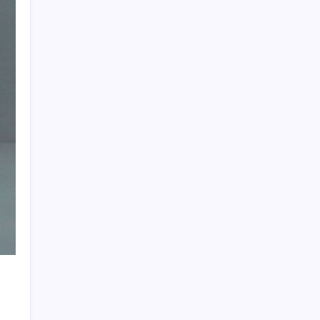
sınav sonuçları nasıl ve nereden öğrenilir?
iPhone 18 Pro Fiyatı Ne Kadar Artacak?
2026 YÖKDİL/2 ne zaman, saat kaçta?
YÖKDİL/2 sınavı kaç dakika, kaç soru?
Güneş’in en net görüntüsü yakalandı, sır
perdesi nihayet aralandı
Yapay zekayı kandıran korsan, 14 şirketin
sistemine sızdı
ChatGPT Free için büyük değişiklik: Artık
metin sohbetlerinde sınır yok
TCMB yılın 3. Enflasyon Raporu’nu 13
Ağustos’ta açıklayacak
Bakan Işıkhan açıkladı! Tekstil sektörüne
yönelik işbirliği protokolü imzalandı
Özgür Özel’den açlık grevindeki şehit
aileleri ve gazilere destek: ‘Hakkınız
verilene kadar yanınızdayız’