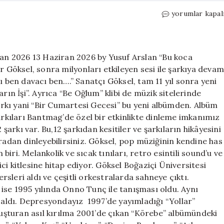
Göksel:
yorumlar kapal
Rüyalar
da
şarkılar
gibi
iran 2026 13 Haziran 2026 by Yusuf Arslan “Bu koca
için
r Göksel, sonra milyonları etkileyen sesi ile şarkıya devam
ben davacı ben….” Sanatçı Göksel, tam 11 yıl sonra yeni
rın İşi”. Ayrıca “Be Oğlum” klibi de müzik sitelerinde
rkı yani “Bir Cumartesi Gecesi” bu yeni albümden. Albüm
şarkıları Bantmag’de özel bir etkinlikte dinleme imkanımız
rkı var. Bu,12 şarkıdan kesitiler ve şarkıların hikâyesini
radan dinleyebilirsiniz. Göksel, pop müziğinin kendine has
iri. Melankolik ve sıcak tınıları, retro esintili sound’u ve
yici kitlesine hitap ediyor. Göksel Boğaziçi Üniversitesi
sleri aldı ve çeşitli orkestralarda sahneye çıktı.
ise 1995 yılında Onno Tunç ile tanışması oldu. Aynı
ldı. Depresyondayız 1997’de yayımladığı “Yollar”
uluşturan asıl kırılma 2001’de çıkan “Körebe” albümündeki