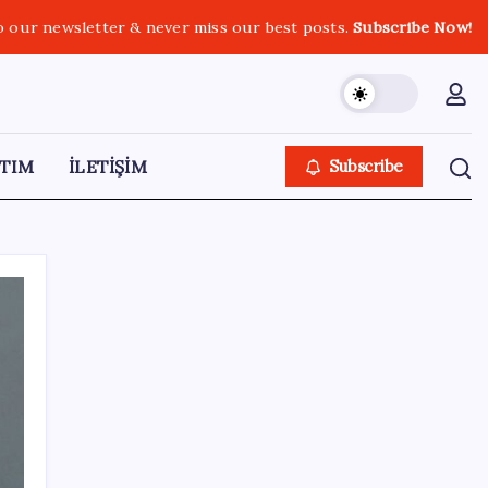
o our newsletter & never miss our best posts.
Subscribe Now!
TIM
İLETİŞİM
Subscribe
SON YAZILAR
2026 AÖL 3. Dönem sınav sonuçları ne
zaman açıklanacak? Açık Öğretim Lisesi