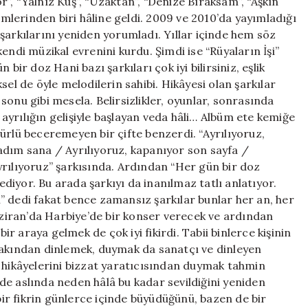
, “Yalnız Kuş”, “Uzaktan”, “Denize Bıraksam”, “Aşkın
simlerinden biri hâline geldi. 2009 ve 2010’da yayımladığı
şarkılarını yeniden yorumladı. Yıllar içinde hem söz
endi müzikal evrenini kurdu. Şimdi ise “Rüyaların İşi”
bir doz Hani bazı şarkıları çok iyi bilirsiniz, eşlik
sel de öyle melodilerin sahibi. Hikâyesi olan şarkılar
e sonu gibi mesela. Belirsizlikler, oyunlar, sonrasında
e ayrılığın gelişiyle başlayan veda hâli… Albüm ete kemiğe
ürlü beceremeyen bir çifte benzerdi. “Ayrılıyoruz,
adım sana / Ayrılıyoruz, kapanıyor son sayfa /
yrılıyoruz” şarkısında. Ardından “Her gün bir doz
iyor. Bu arada şarkıyı da inanılmaz tatlı anlatıyor.
sı” dedi fakat bence zamansız şarkılar bunlar her an, her
Haziran’da Harbiye’de bir konser verecek ve ardından
bir araya gelmek de çok iyi fikirdi. Tabii binlerce kişinin
yakından dinlemek, duymak da sanatçı ve dinleyen
n hikâyelerini bizzat yaratıcısından duymak tahmin
n de aslında neden hâlâ bu kadar sevildiğini yeniden
r fikrin günlerce içinde büyüdüğünü, bazen de bir