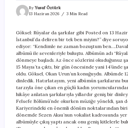
By
Yusuf Öztürk
13 Haziran 2026
3 Min Read
Göksel: Rüyalar da şarkılar gibi Posted on 13 Haz
İstanbul’da deliren bir tek ben miyim?” diye soruyo
ediyor: “Kendimle ne zaman bozuştum ben….Davalı 
albümü ile sevenleriyle buluştu. Albümün adı “Rüyala
dönmeye başladı. Az önce sözlerini okuduğunuz şa
15 Mayıs’ta çıktı, bir gün öncesinde yani 14’ünde 
oldu. Göksel, Okan Urun’un konuğuydu. Albümde 12 şa
dinledik. Hatırlatayım, yeni albümün şarkılarını bu
tarzıyla öne çıkan en güçlü kadın yorumcularından b
hikâye anlatan şarkılarıyla yıllardır geniş bir dinle
Felsefe Bölümü’nde okurken müziğe yöneldi, şan der
Kariyerindeki en önemli dönüm noktalarından biri 
dönemde Sezen Aksu’nun vokalist kadrosunda yer a
albümüyle çıkış yaptı ancak onu geniş kitlelerle b