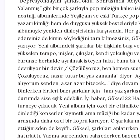
“Depresyondayım” şarkısı oldu. Sonrasında “Acıyor”
Yalanmış” gibi birçok şarkıyla pop müziğin kalıcı i
nostalji albümlerinde Yeşilçam ve eski Türkçe pop 
yazarı kimliği hem de duygusu yüksek besteleriyle k
albümüyle yeniden dinleyicisinin karşısında. Her gün 
edersiniz de kimin söylediğini tam bilmezsiniz, Gök
yazıyor. Yeni albümdeki şarkılar bir ilişkinin başı v
yükselen tempo, inişler, çıkışlar, kendi yolculuğu v
bürünse herhalde ayrılmak isteyen fakat bunu bir t
devriliyor bir devir / Çözülüyoruz, ben hemen sus
Çözülüyoruz, nasır tutar bu yas zamanla” diyor “A
alıyorum senden, azar azar bitecek…” diye devam ed
Dinlerken birileri bazı şarkılar için “tam yaz şarkı
durumda size eşlik edebilir. İyi haber, Göksel 22 
turneye çıkacak. Yeni albüm için özel bir etkinlikte 
dinlediği konserler kıymetli ama müziği bu kadar 
arasında daha özel bir köprü kuruyor. O şarkıları
ettiğinizden de keyifli. Göksel, şarkıları anlatırke
hatırlattı. Yazma sürecinden bahsederken bazen bi