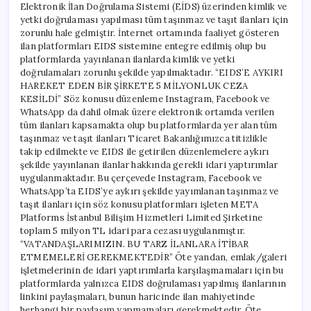
Elektronik İlan Doğrulama Sistemi (EİDS) üzerinden kimlik ve
yetki doğrulaması yapılması tüm taşınmaz ve taşıt ilanları için
zorunlu hale gelmiştir. İnternet ortamında faaliyet gösteren
ilan platformları EIDS sistemine entegre edilmiş olup bu
platformlarda yayınlanan ilanlarda kimlik ve yetki
doğrulamaları zorunlu şekilde yapılmaktadır. “EIDS’E AYKIRI
HAREKET EDEN BİR ŞİRKETE 5 MİLYONLUK CEZA
KESİLDİ” Söz konusu düzenleme Instagram, Facebook ve
WhatsApp da dahil olmak üzere elektronik ortamda verilen
tüm ilanları kapsamakta olup bu platformlarda yer alan tüm
taşınmaz ve taşıt ilanları Ticaret Bakanlığımızca titizlikle
takip edilmekte ve EIDS ile getirilen düzenlemelere aykırı
şekilde yayınlanan ilanlar hakkında gerekli idari yaptırımlar
uygulanmaktadır. Bu çerçevede Instagram, Facebook ve
WhatsApp’ta EIDS’ye aykırı şekilde yayımlanan taşınmaz ve
taşıt ilanları için söz konusu platformları işleten META
Platforms İstanbul Bilişim Hizmetleri Limited Şirketine
toplam 5 milyon TL idari para cezası uygulanmıştır.
“VATANDAŞLARIMIZIN. BU TARZ İLANLARA İTİBAR
ETMEMELERİ GEREKMEKTEDİR” Öte yandan, emlak/galeri
işletmelerinin de idari yaptırımlarla karşılaşmamaları için bu
platformlarda yalnızca EIDS doğrulaması yapılmış ilanlarının
linkini paylaşmaları, bunun haricinde ilan mahiyetinde
herhangi bir paylaşım yapmamaları gerekmektedir. Öte