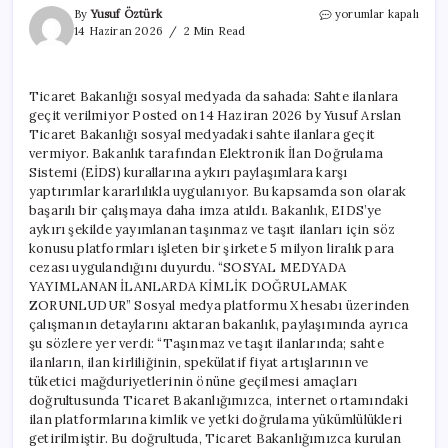
Ticaret
By
Yusuf Öztürk
yorumlar kapalı
Bakanlığı
14 Haziran 2026
2 Min Read
sosyal
medyada
da
Ticaret Bakanlığı sosyal medyada da sahada: Sahte ilanlara
sahada:
geçit verilmiyor Posted on 14 Haziran 2026 by Yusuf Arslan
Sahte
ilanlara
Ticaret Bakanlığı sosyal medyadaki sahte ilanlara geçit
geçit
vermiyor. Bakanlık tarafından Elektronik İlan Doğrulama
verilmiyor
Sistemi (EİDS) kurallarına aykırı paylaşımlara karşı
için
yaptırımlar kararlılıkla uygulanıyor. Bu kapsamda son olarak
başarılı bir çalışmaya daha imza atıldı. Bakanlık, EIDS’ye
aykırı şekilde yayımlanan taşınmaz ve taşıt ilanları için söz
konusu platformları işleten bir şirkete 5 milyon liralık para
cezası uygulandığını duyurdu. “SOSYAL MEDYADA
YAYIMLANAN İLANLARDA KİMLİK DOĞRULAMAK
ZORUNLUDUR” Sosyal medya platformu X hesabı üzerinden
çalışmanın detaylarını aktaran bakanlık, paylaşımında ayrıca
şu sözlere yer verdi: “Taşınmaz ve taşıt ilanlarında; sahte
ilanların, ilan kirliliğinin, spekülatif fiyat artışlarının ve
tüketici mağduriyetlerinin önüne geçilmesi amaçları
doğrultusunda Ticaret Bakanlığımızca, internet ortamındaki
ilan platformlarına kimlik ve yetki doğrulama yükümlülükleri
getirilmiştir. Bu doğrultuda, Ticaret Bakanlığımızca kurulan