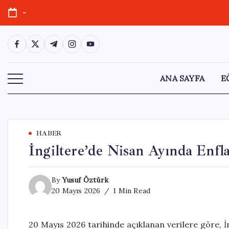
Skip
-
to
content
https://www.facebook.com/
https://twitter.com/
https://t.me/
https://www.instagram.com/
https://youtube.com/
ANA SAYFA
E
HABER
İngiltere’de Nisan Ayında Enfla
By
Yusuf Öztürk
20 Mayıs 2026
1 Min Read
20 Mayıs 2026 tarihinde açıklanan verilere göre, İn