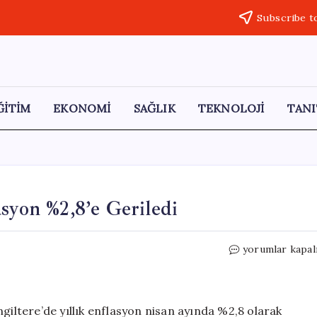
Subscribe t
ĞİTİM
EKONOMİ
SAĞLIK
TEKNOLOJİ
TANI
syon %2,8’e Geriledi
İngiltere’de
yorumlar kapal
Nisan
Ayında
Enflasyon
%2,8’e
giltere’de yıllık enflasyon nisan ayında %2,8 olarak