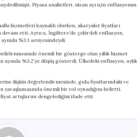
Geriledi
aydedilmişti. Piyasa analistleri, nisan ayı için enflasyonun
için
alkı hizmetleri kaynaklı olurken, akaryakıt fiyatları
devam etti. Ayrıca, İngiltere’de çekirdek enflasyon,
 ayında %3,1 seviyesindeydi.
 belirlenmesinde önemli bir gösterge olan yıllık hizmet
n ayında %3,2’ye düşüş gösterdi. Ülkedeki enflasyon, aylı
ine ilişkin değerlendirmesinde, gıda fiyatlarındaki ve
un yavaşlamasında önemli bir rol oynadığını belirtti.
yat artışlarını dengelediğini ifade etti.