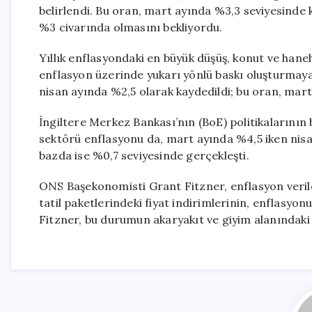
belirlendi. Bu oran, mart ayında %3,3 seviyesinde k
%3 civarında olmasını bekliyordu.
Yıllık enflasyondaki en büyük düşüş, konut ve haneh
enflasyon üzerinde yukarı yönlü baskı oluşturmaya 
nisan ayında %2,5 olarak kaydedildi; bu oran, mart
İngiltere Merkez Bankası’nın (BoE) politikalarının
sektörü enflasyonu da, mart ayında %4,5 iken nisa
bazda ise %0,7 seviyesinde gerçekleşti.
ONS Başekonomisti Grant Fitzner, enflasyon veriler
tatil paketlerindeki fiyat indirimlerinin, enflasyon
Fitzner, bu durumun akaryakıt ve giyim alanındaki fi