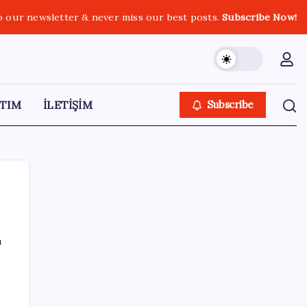
o our newsletter & never miss our best posts.
Subscribe Now!
TIM
İLETİŞİM
Subscribe
ı
SON YAZILAR
2026 AÖL 3. Dönem sınav sonuçları ne
zaman açıklanacak? Açık Öğretim Lisesi