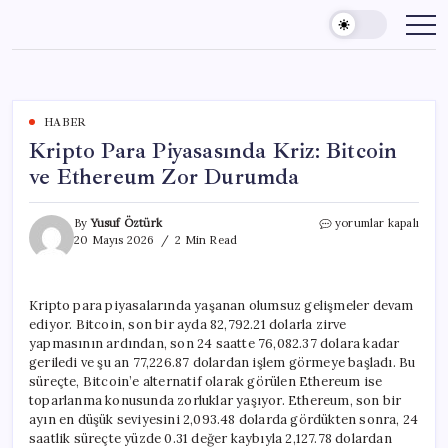
Skip
to
content
HABER
Kripto Para Piyasasında Kriz: Bitcoin
ve Ethereum Zor Durumda
Kripto
By
Yusuf Öztürk
yorumlar kapalı
Para
20 Mayıs 2026
2 Min Read
Piyasasında
Kriz:
Bitcoin
Kripto para piyasalarında yaşanan olumsuz gelişmeler devam
ve
ediyor. Bitcoin, son bir ayda 82,792.21 dolarla zirve
Ethereum
Zor
yapmasının ardından, son 24 saatte 76,082.37 dolara kadar
Durumda
geriledi ve şu an 77,226.87 dolardan işlem görmeye başladı. Bu
için
süreçte, Bitcoin’e alternatif olarak görülen Ethereum ise
toparlanma konusunda zorluklar yaşıyor. Ethereum, son bir
ayın en düşük seviyesini 2,093.48 dolarda gördükten sonra, 24
saatlik süreçte yüzde 0.31 değer kaybıyla 2,127.78 dolardan