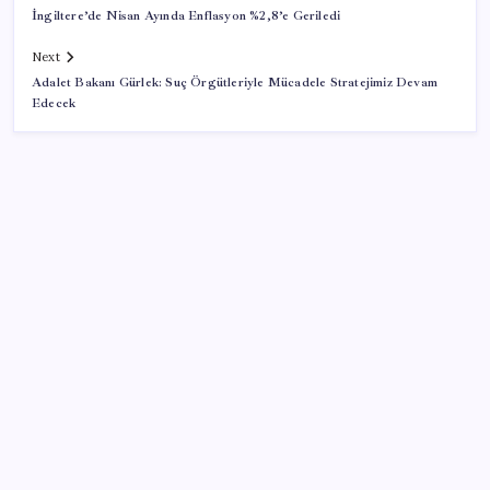
İngiltere’de Nisan Ayında Enflasyon %2,8’e Geriledi
Next
Adalet Bakanı Gürlek: Suç Örgütleriyle Mücadele Stratejimiz Devam
Edecek
SON YAZILAR
2026 AÖL 3. Dönem sınav sonuçları ne zaman
açıklanacak? Açık Öğretim Lisesi sınav sonuçları
nasıl ve nereden öğrenilir?
iPhone 18 Pro Fiyatı Ne Kadar Artacak?