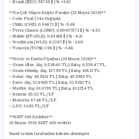
– Zcash (ZEC): 587.19 $ | % +3.82
**En Çok Düşen Kripto Paralar (20 Mayıs 2026)**
– Coin: Fiyat | 24s Değişim
– Chiliz (CHZ): 0.04673 $ | % -5.68
– Terra Classic (LUNC): 0.00007573 $ | % -4.53
– Stable (STABLE): 0.03458 $ | % -4.31
– Worldcoin (WLD): 0.2397 $ | % -3.69
– Toncoin (TON): 1.96 $ | % -3.66
**Döviz ve Emtia Fiyatları (20 Mayıs 2026)**
– Gram Altın: Alış: 6,538.60 TL | Satış: 6,539.47 TL
– Gram Gümüş: Alış: 107.99 TL | Satış: 108.11 TL
– Dolar: Alış: 45.5831 TL | Satış: 45.5983 TL
– Euro: Alış: 52.8965 TL | Satış: 52.9382 TL
– Sterlin: Alış: 61.0795 TL | Satış: 61.1254 TL
– Benzin: 65.02 TL/LT
– Motorin: 67.48 TL/LT
– LPG: 33.89 TL/LT
**BIST 100 Endeksi**
20 Mayıs 2026 BIST 100 verileri
Yusuf Arslan tarafından kaleme alınmıştır.