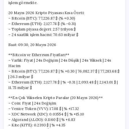
işlem görmekte.
20 Mayıs 2026 Kripto Piyasası Kısa Özeti:
– Bitcoin (BTC): 77,226.87 $ (% +0.30)
– Ethereum (ETH): 2,127.78 $ (% -0.31)
– Toplam piyasa değeri: 2.57 trilyon $
– 24 saatlik işlem hacmi: 70.63 milyar $
Saat: 09:30, 20 Mayıs 2026
**Bitcoin ve Ethereum Fiyatları**
– Varlık: Fiyat | 24s Değişim | 24s Düşük | 24s Yüksek | 24s
Hacim
– Bitcoin (BTC): 77,226.87 $ | % +0.30 | 76,082.37 $ | 77,283.68 $
| 26.3 milyar $
– Ethereum (ETH): 2,127.78 $ | % -0.31 | 2,093.48 $ | 2,143.01 $ |
11.75 milyar $
**En Çok Yükselen Kripto Paralar (20 Mayıs 2026)**
– Coin: Fiyat | 24s Değişim
– Venice Token (VVV): 17.08 $ | % +17.32
– XDC Network (XDC): 0.03554 $ | % +15.10
– Algorand (ALGO): 0.1160 $ | % +6.83
– Kite (KITE): 0.2393 $ | % +4.35