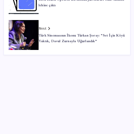
lehine çıktı
Next
Türk Sinemasının İkonu Türkan Şoray: “Set İçin Köyü
Yaktık, Davul Zurnayla Uğurlandık”
SON YAZILAR
2026 AÖL 3. Dönem sınav sonuçları ne zaman
açıklanacak? Açık Öğretim Lisesi sınav sonuçları