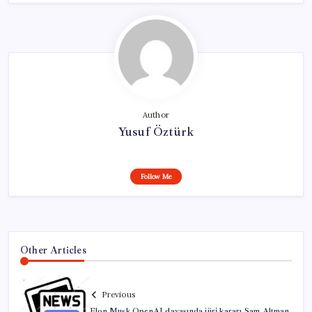
Author
Yusuf Öztürk
Follow Me
Other Articles
Previous
Elon Musk OpenAI davasında jüri kararı Sam Altman