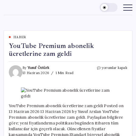
Skip
to
content
HABER
YouTube Premium abonelik
ücretlerine zam geldi
YouTube
By
Yusuf Öztürk
yorumlar kapalı
Premium
13 Haziran 2026
1 Min Read
abonelik
ücretlerine
zam
geldi
için
YouTube Premium abonelik ücretlerine zam geldi Posted on
13 Haziran 2026 13 Haziran 2026 by Yusuf Arslan YouTube
Premium abonelik ücretlerine zam geldi. Paylaşılan bilgilere
göre; yeni fiyatlandırma politikası bugünden itibaren tüm
kullanıcılar için geçerli olacak. Güncellenen fiyatlar
kapsamında YouTube Premium Standart bireysel abonelik