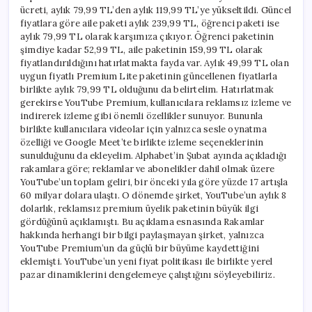
ücreti, aylık 79,99 TL’den aylık 119,99 TL’ye yükseltildi. Güncel
fiyatlara göre aile paketi aylık 239,99​ TL, öğrenci paketi ise
aylık 79,99​ TL olarak karşımıza çıkıyor. Öğrenci paketinin
şimdiye kadar 52,99 TL, aile paketinin 159,99 TL olarak
fiyatlandırıldığını hatırlatmakta fayda var. Aylık 49,99 TL olan
uygun fiyatlı Premium Lite paketinin güncellenen fiyatlarla
birlikte aylık 79,99⁠ TL olduğunu da belirtelim. Hatırlatmak
gerekirse YouTube Premium, kullanıcılara reklamsız izleme ve
indirerek izleme gibi önemli özellikler sunuyor. Bununla
birlikte kullanıcılara videolar için yalnızca sesle oynatma
özelliği ve Google Meet’te birlikte izleme seçeneklerinin
sunulduğunu da ekleyelim. Alphabet’in Şubat ayında açıkladığı
rakamlara göre; reklamlar ve abonelikler dahil olmak üzere
YouTube’un toplam geliri, bir önceki yıla göre yüzde 17 artışla
60 milyar dolara ulaştı. O dönemde şirket, YouTube’un aylık 8
dolarlık, reklamsız premium üyelik paketinin büyük ilgi
gördüğünü açıklamıştı. Bu açıklama esnasında Rakamlar
hakkında herhangi bir bilgi paylaşmayan şirket, yalnızca
YouTube Premium’un da güçlü bir büyüme kaydettiğini
eklemişti. YouTube’un yeni fiyat politikası ile birlikte yerel
pazar dinamiklerini dengelemeye çalıştığını söyleyebiliriz.