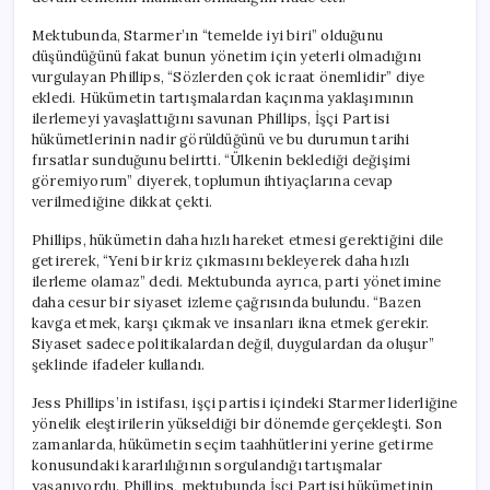
Mektubunda, Starmer’ın “temelde iyi biri” olduğunu
düşündüğünü fakat bunun yönetim için yeterli olmadığını
vurgulayan Phillips, “Sözlerden çok icraat önemlidir” diye
ekledi. Hükümetin tartışmalardan kaçınma yaklaşımının
ilerlemeyi yavaşlattığını savunan Phillips, İşçi Partisi
hükümetlerinin nadir görüldüğünü ve bu durumun tarihi
fırsatlar sunduğunu belirtti. “Ülkenin beklediği değişimi
göremiyorum” diyerek, toplumun ihtiyaçlarına cevap
verilmediğine dikkat çekti.
Phillips, hükümetin daha hızlı hareket etmesi gerektiğini dile
getirerek, “Yeni bir kriz çıkmasını bekleyerek daha hızlı
ilerleme olamaz” dedi. Mektubunda ayrıca, parti yönetimine
daha cesur bir siyaset izleme çağrısında bulundu. “Bazen
kavga etmek, karşı çıkmak ve insanları ikna etmek gerekir.
Siyaset sadece politikalardan değil, duygulardan da oluşur”
şeklinde ifadeler kullandı.
Jess Phillips’in istifası, işçi partisi içindeki Starmer liderliğine
yönelik eleştirilerin yükseldiği bir dönemde gerçekleşti. Son
zamanlarda, hükümetin seçim taahhütlerini yerine getirme
konusundaki kararlılığının sorgulandığı tartışmalar
yaşanıyordu. Phillips, mektubunda İşçi Partisi hükümetinin