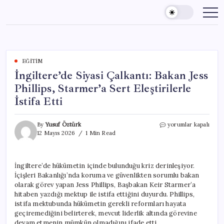
Skip
to
content
EĞITIM
İngiltere’de Siyasi Çalkantı: Bakan Jess
Phillips, Starmer’a Sert Eleştirilerle
İstifa Etti
İngiltere’de
By
Yusuf Öztürk
yorumlar kapalı
Siyasi
12 Mayıs 2026
1 Min Read
Çalkantı:
Bakan
Jess
İngiltere’de hükümetin içinde bulunduğu kriz derinleşiyor.
Phillips,
İçişleri Bakanlığı’nda koruma ve güvenlikten sorumlu bakan
Starmer’a
Sert
olarak görev yapan Jess Phillips, Başbakan Keir Starmer’a
Eleştirilerle
hitaben yazdığı mektup ile istifa ettiğini duyurdu. Phillips,
İstifa
istifa mektubunda hükümetin gerekli reformları hayata
Etti
geçiremediğini belirterek, mevcut liderlik altında görevine
için
devam etmenin mümkün olmadığını ifade etti.