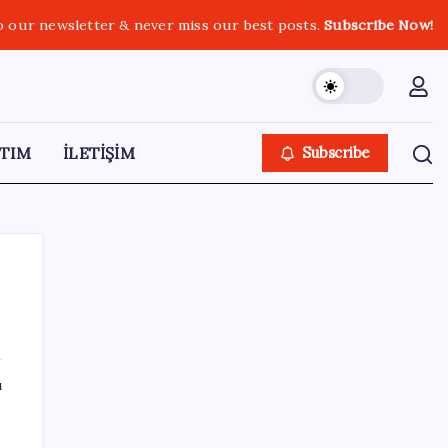
o our newsletter & never miss our best posts.
Subscribe Now!
TIM
İLETİŞİM
Subscribe
SON YAZILAR
ı
Küresel fırtınaya karşı altın kalkanı: Güney
Kore 13 yıl sonra sahada!