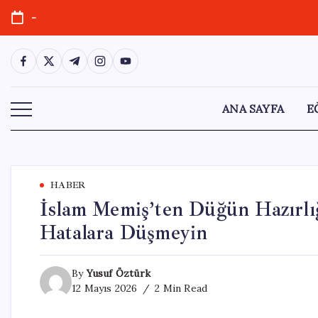
Skip
-
to
content
https://www.facebook.com/
https://twitter.com/
https://t.me/
https://www.instagram.com/
https://youtube.com/
ANA SAYFA
E
HABER
İslam Memiş’ten Düğün Hazırlığı
Hatalara Düşmeyin
By
Yusuf Öztürk
12 Mayıs 2026
2 Min Read