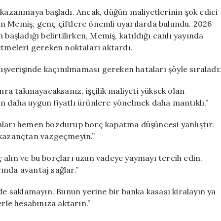
Yapanlara
 kazanmaya başladı. Ancak, düğün maliyetlerinin şok edici
Altın
m Memiş, genç çiftlere önemli uyarılarda bulundu. 2026
Tavsiyeleri:
başladığı belirtilirken, Memiş, katıldığı canlı yayında
Hatalara
etmeleri gereken noktaları aktardı.
Düşmeyin
için
lışverişinde kaçınılmaması gereken hataları şöyle sıraladı:
onra takmayacaksanız, işçilik maliyeti yüksek olan
n daha uygun fiyatlı ürünlere yönelmek daha mantıklı.”
ınları hemen bozdurup borç kapatma düşüncesi yanlıştır.
l kazançtan vazgeçmeyin.”
 alın ve bu borçları uzun vadeye yaymayı tercih edin.
ında avantaj sağlar.”
de saklamayın. Bunun yerine bir banka kasası kiralayın ya
erle hesabınıza aktarın.”