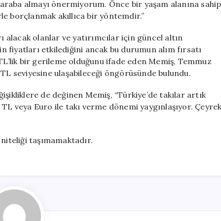
ere araba almayı önermiyorum. Önce bir yaşam alanına sahi
erle borçlanmak akıllıca bir yöntemdir.”
ı alacak olanlar ve yatırımcılar için güncel altın
in fiyatları etkilediğini ancak bu durumun alım fırsatı
0 TL’lik bir gerileme olduğunu ifade eden Memiş, Temmuz
0 TL seviyesine ulaşabileceği öngörüsünde bulundu.
işikliklere de değinen Memiş, “Türkiye’de takılar artık
e TL veya Euro ile takı verme dönemi yaygınlaşıyor. Çeyre
 niteliği taşımamaktadır.