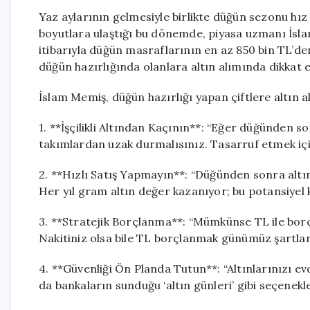
Yaz aylarının gelmesiyle birlikte düğün sezonu hız
boyutlara ulaştığı bu dönemde, piyasa uzmanı İsla
itibarıyla düğün masraflarının en az 850 bin TL’den 
düğün hazırlığında olanlara altın alımında dikkat 
İslam Memiş, düğün hazırlığı yapan çiftlere altın a
1. **İşçilikli Altından Kaçının**: “Eğer düğünden s
takımlardan uzak durmalısınız. Tasarruf etmek içi
2. **Hızlı Satış Yapmayın**: “Düğünden sonra alt
Her yıl gram altın değer kazanıyor; bu potansiye
3. **Stratejik Borçlanma**: “Mümkünse TL ile borç
Nakitiniz olsa bile TL borçlanmak günümüz şartlar
4. **Güvenliği Ön Planda Tutun**: “Altınlarınızı ev
da bankaların sunduğu ‘altın günleri’ gibi seçenekl