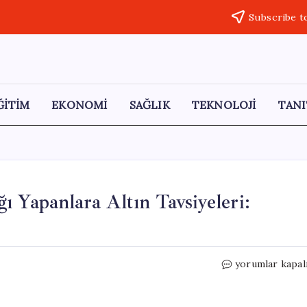
Subscribe t
ĞİTİM
EKONOMİ
SAĞLIK
TEKNOLOJİ
TANI
 Yapanlara Altın Tavsiyeleri:
İslam
yorumlar kapal
Memiş’ten
Düğün
Hazırlığı