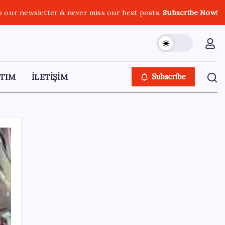
o our newsletter & never miss our best posts.
Subscribe Now!
TIM
İLETİŞİM
Subscribe
SON YAZILAR
Bakan Işıkhan açıkladı! Tekstil sektörüne
yönelik işbirliği protokolü imzalandı