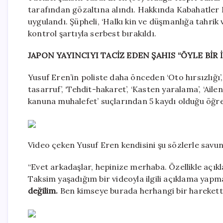
tarafından gözaltına alındı. Hakkında Kabahatler 
uygulandı. Şüpheli, ‘Halkı kin ve düşmanlığa tahri
kontrol şartıyla serbest bırakıldı.
JAPON YAYINCIYI TACİZ EDEN ŞAHIS “ÖYLE BİR 
Yusuf Eren’in poliste daha önceden ‘Oto hırsızlığı
tasarruf’, ‘Tehdit-hakaret’, ‘Kasten yaralama’, ‘Ai
kanuna muhalefet’ suçlarından 5 kaydı olduğu öğre
Video çeken Yusuf Eren kendisini şu sözlerle savu
“Evet arkadaşlar, hepinize merhaba. Özellikle açı
Taksim yaşadığım bir videoyla ilgili açıklama yapm
değilim.
Ben kimseye burada herhangi bir harekett