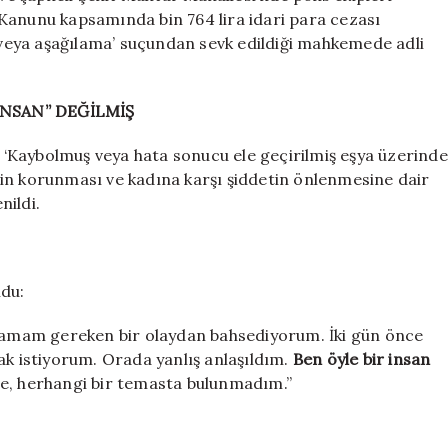
Kanunu kapsamında bin 764 lira idari para cezası
k veya aşağılama’ suçundan sevk edildiği mahkemede adli
İNSAN” DEĞİLMİŞ
’, ‘Kaybolmuş veya hata sonucu ele geçirilmiş eşya üzerinde
lenin korunması ve kadına karşı şiddetin önlenmesine dair
nildi.
ndu:
klamam gereken bir olaydan bahsediyorum. İki gün önce
ak istiyorum. Orada yanlış anlaşıldım.
Ben öyle bir insan
e, herhangi bir temasta bulunmadım.”