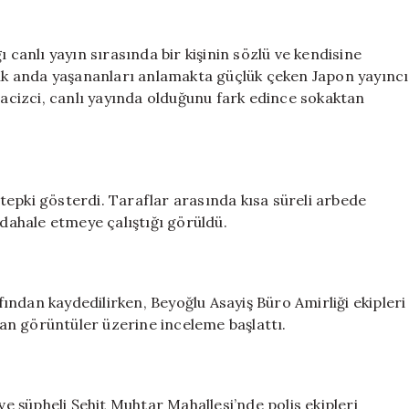
taciz
eden
şahıs
 canlı yayın sırasında bir kişinin sözlü ve kendisine
“öyle
 İlk anda yaşananları anlamakta güçlük çeken Japon yayıncı
bir
tacizci, canlı yayında olduğunu fark edince sokaktan
insan”
değilmiş
için
tepki gösterdi. Taraflar arasında kısa süreli arbede
üdahale etmeye çalıştığı görüldü.
ndan kaydedilirken, Beyoğlu Asayiş Büro Amirliği ekipleri
an görüntüler üzerine inceleme başlattı.
ve şüpheli Şehit Muhtar Mahallesi’nde polis ekipleri