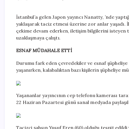
İstanbul’a gelen Japon yayıncı Nanatty, ’nde yaptığı
yaklaşarak taciz etmesi üzerine zor anlar yaşadı.
çekime devam ederken, iletişim bilgilerini isteyen 
uzaklaşmaya çalıştı.
ESNAF MÜDAHALE ETTİ
Durumu fark eden çevredekiler ve esnaf şüpheliye 
yaşanırken, kalabalıktan bazı kişilerin şüpheliye m
Yaşananlar yayıncının cep telefonu kamerası tarafı
22 Haziran Pazartesi günü sanal medyada paylaşıl
Tacizci şahsın Yusuf Eren (60) olduğu tespit edildi 