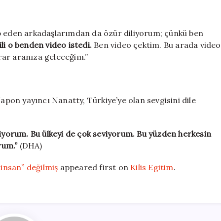
ip eden arkadaşlarımdan da özür diliyorum; çünkü ben
li o benden video istedi.
Ben video çektim. Bu arada video
rar aranıza geleceğim.”
on yayıncı Nanatty, Türkiye’ye olan sevgisini dile
viyorum. Bu ülkeyi de çok seviyorum. Bu yüzden herkesin
rum.”
(DHA)
 insan” değilmiş
appeared first on
Kilis Egitim
.