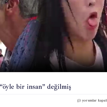
 “öyle bir insan” değilmiş
Japon
yorumlar kapal
yayıncıyı