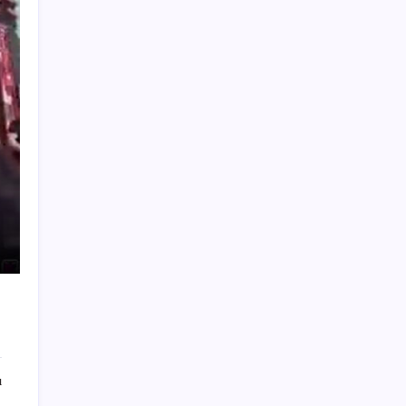
Özgür Özel’den açlık grevindeki şehit
aileleri ve gazilere destek: ‘Hakkınız
verilene kadar yanınızdayız’
Küresel fırtınaya karşı altın kalkanı: Güney
Kore 13 yıl sonra sahada!
LGS’de yerleştirme heyecanı… Sonuçlar
açıklandı
Hava sıcaklığı arttıkça kalp krizi riski
artıyor! Sağlığı tehdit eden 5 hata
Hazine’den vergi dışı normal gelirler
açıklaması
Yargıtay’dan Meryem Çap cinayeti kararına
onama: Ağırlaştırılmış müebbet cezası
kesinleşti
CHP Bafra ilçe örgütü YENİ Parti’ye katıldı
ı
Yayalara yol veriyordu, otomobil çarptı: 2
yaralı