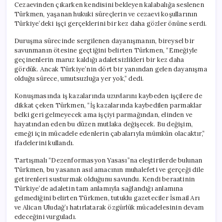
Cezaevinden çıkarken kendisini bekleyen kalabalığa seslenen
Türkmen, yaşanan hukuki süreçlerin ve cezaevi koşullarının
Türkiye’deki işçi gerçeklerini bir kez daha gözler önüne serdi.
Duruşma sürecinde sergilenen dayanışmanın, bireysel bir
savunmanın ötesine geçtiğini belirten Türkmen, “Emeğiyle
geçinenlerin maruz kaldığı adaletsizlikleri bir kez daha
gördük. Ancak Türkiye’nin dört bir yanından gelen dayanışma
olduğu sürece, umutsuzluğa yer yok,” dedi.
Konuşmasında iş kazalarında uzuvlarını kaybeden işçilere de
dikkat çeken Türkmen, “İş kazalarında kaybedilen parmaklar
belki geri gelmeyecek ama işçiyi parmağından, elinden ve
hayatından eden bu düzen mutlaka değişecek. Bu değişim,
emeği için mücadele edenlerin çabalarıyla mümkün olacaktır,”
ifadelerini kullandı.
Tartışmalı “Dezenformasyon Yasası”na eleştirilerde bulunan
Türkmen, bu yasanın asıl amacının muhalefeti ve gerçeği dile
getirenleri susturmak olduğunu savundu. Kendi beraatinin
Türkiye’de adaletin tam anlamıyla sağlandığı anlamına
gelmediğini belirten Türkmen, tutuklu gazeteciler İsmail Arı
ve Alican Uludağ’ı hatırlatarak özgürlük mücadelesinin devam
edeceğini vurguladı.