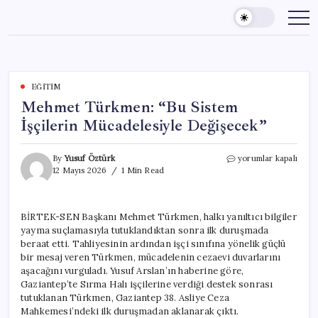
Skip
to
content
EĞITIM
Mehmet Türkmen: “Bu Sistem
İşçilerin Mücadelesiyle Değişecek”
Mehmet
By
Yusuf Öztürk
yorumlar kapalı
Türkmen:
12 Mayıs 2026
1 Min Read
“Bu
Sistem
İşçilerin
BİRTEK-SEN Başkanı Mehmet Türkmen, halkı yanıltıcı bilgiler
Mücadelesiyle
yayma suçlamasıyla tutuklandıktan sonra ilk duruşmada
Değişecek”
için
beraat etti. Tahliyesinin ardından işçi sınıfına yönelik güçlü
bir mesaj veren Türkmen, mücadelenin cezaevi duvarlarını
aşacağını vurguladı. Yusuf Arslan’ın haberine göre,
Gaziantep’te Sırma Halı işçilerine verdiği destek sonrası
tutuklanan Türkmen, Gaziantep 38. Asliye Ceza
Mahkemesi’ndeki ilk duruşmadan aklanarak çıktı.