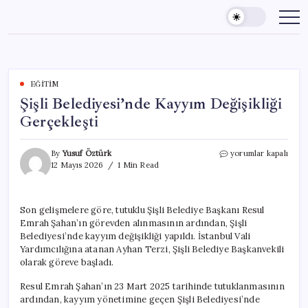
Skip
to
content
EĞITIM
Şişli Belediyesi’nde Kayyım Değişikliği
Gerçekleşti
Şişli
By
Yusuf Öztürk
yorumlar kapalı
Belediyesi’nde
12 Mayıs 2026
1 Min Read
Kayyım
Değişikliği
Gerçekleşti
Son gelişmelere göre, tutuklu Şişli Belediye Başkanı Resul
için
Emrah Şahan’ın görevden alınmasının ardından, Şişli
Belediyesi’nde kayyım değişikliği yapıldı. İstanbul Vali
Yardımcılığına atanan Ayhan Terzi, Şişli Belediye Başkanvekili
olarak göreve başladı.
Resul Emrah Şahan’ın 23 Mart 2025 tarihinde tutuklanmasının
ardından, kayyım yönetimine geçen Şişli Belediyesi’nde