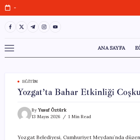
Skip
-
to
content
https://www.facebook.com/
https://twitter.com/
https://t.me/
https://www.instagram.com/
https://youtube.com/
ANA SAYFA
E
EĞITIM
Yozgat’ta Bahar Etkinliği Coşk
By
Yusuf Öztürk
13 Mayıs 2026
1 Min Read
Yozgat Belediyesi, Cumhuriyet Meydanı’nda düzenled