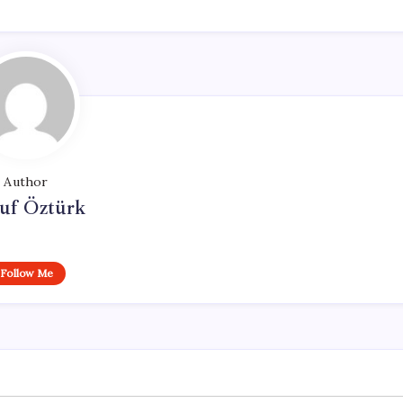
Author
uf Öztürk
Follow Me