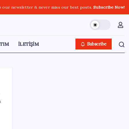
o our newsletter & never miss our best posts.
Subscribe Now!
TIM
İLETİŞİM
Subscribe
ı
SON YAZILAR
2026 AÖL 3. Dönem sınav sonuçları ne
zaman açıklanacak? Açık Öğretim Lisesi