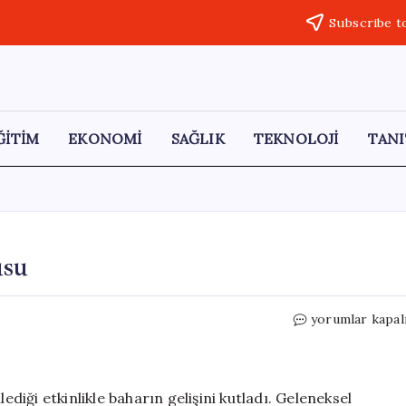
Subscribe t
ĞİTİM
EKONOMİ
SAĞLIK
TEKNOLOJİ
TANI
usu
Yozgat’ta
yorumlar kapal
Bahar
Etkinliği
Coşkusu
için
iği etkinlikle baharın gelişini kutladı. Geleneksel