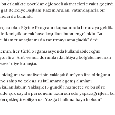
bu etkinlikte çocuklar eğlenceli aktivitelerle vakit geçirdi
ozgat Belediye Başkanı Kazım Arslan, vatandaşlarla bir
melerde bulundu.
rçası olan Eğrice Programı kapsamında bir araya geldik.
deflemiştik ancak hava koşulları buna engel oldu. Bu
eni hizmet araçlarını da tanıtmayı amaçladık” dedi.
cının, her türlü organizasyonda kullanılabileceğini
yon lira. Afet ve acil durumlarda ihtiyaç bölgelerine hızlı
ecek” diye konuştu.
ı olduğunu ve maliyetinin yaklaşık 8 milyon lira olduğunu
ine sahip ve çok az su kullanarak geniş alanları
kullanılabilir. Yaklaşık 15 gündür hizmette ve bu süre
lde çok sayıda personelin uzun sürede yapacağı işleri, bu
erçekleştirebiliyoruz. Yozgat halkına hayırlı olsun”